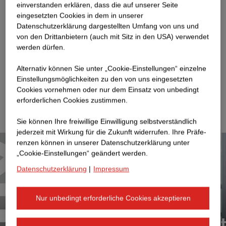
Spaß bei der Arbeit macht.
Erfahre, wie er Herausforderungen meistert, Teamarbeit fördert
ein­ver­standen erklären, dass die auf unserer Seite
und den Fortschritt in einem Hochwasserschutzprojekt im
eingesetzten Cookies in dem in unserer
Oman vorantreibt.
Datenschutzerklärung dargestellten Umfang von uns und
Marion, Softwareentwicklerin
Mehr erfahren
von den Drittanbietern (auch mit Sitz in den USA) verwendet
werden dürfen.
Marion zeigt euch, was ihre Mission in der Softwareentwicklung
ist.
Alternativ können Sie unter „Cookie-Einstellungen“ einzelne
Gerald, Bauleiter Verkehrswegebau
Einstellungsmöglichkeiten zu den von uns eingesetzten
Cookies vornehmen oder nur dem Einsatz von unbedingt
Erfahrt, wie Gerald zur Baubranche kam, was seine Aufgaben
erforderlichen Cookies zustimmen.
als Bauleiter bei STRABAG sind und was er Bewerber:innen
empfiehlt.
Sie können Ihre freiwillige Einwilligung selbstverständlich
jederzeit mit Wirkung für die Zukunft widerrufen. Ihre Prä­fe­
renzen können in unserer Datenschutzerklärung unter
„Cookie-Einstellungen“ geändert werden.
Datenschutzerklärung
|
Impressum
Nur unbedingt erforderliche Cookies akzeptieren