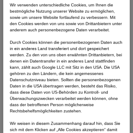
Wir verwenden unterschiedliche Cookies, um Ihnen die
best­mögliche Nutzung unserer Website zu ermöglichen,
sowie um unsere Website fortlaufend zu verbessern. Mit
den Cookies werden von uns sowie von Drittanbietern unter
anderem auch personenbezogene Daten verarbeitet.
Durch Cookies können die personenbezogenen Daten auch
in ein anderes Land transferiert und dort gespeichert
werden. Zu den von uns oben erwähnten Drittanbietern, bei
denen ein Datentransfer in ein anderes Land stattfinden
kann, zählt auch Google LLC mit Sitz in den USA. Die USA
gehören zu den Ländern, die kein angemessenes
Datenschutzniveau bieten. Sollten die personenbezogenen
Daten in die USA übertragen werden, besteht das Risiko,
dass diese Daten von US-Behörden zu Kontroll- und
Erfahre, was unsere
Überwachungszwecken verarbeitet werden können, ohne
Mitarbeiter:innen antreibt
Andreas, Polier im Hochbau
dass der betroffenen Person möglicherweise
Rechtsbehelfsmöglichkeiten zustehen.
Andreas berichtet, was er auf seinen Baustellen
Wir weisen in diesem Zusammenhang darauf hin, dass Sie
Christoph, Internationaler Projektleiter
alles im Blick behält und was ihm am meisten
sich mit dem Klicken auf „Alle Cookies akzeptieren“ damit