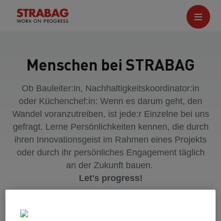
Menschen bei STRABAG
Ob Bauleiter:in, Nachhaltigkeitskoordinator:in
oder Küchenchef:in: Wenn es darum geht, den
Wandel voranzutreiben, ist jede:r Einzelne bei uns
gefragt. Lerne Persönlichkeiten kennen, die durch
ihren Innovationsgeist im Rahmen eines Projekts
oder durch ihr persönliches Engagement täglich
an der Zukunft bauen.
Let's progress!