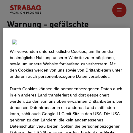
Warnung – gefälschte
Stellenangebote
Wir erhalten regelmäßig Anfragen zur Gültigkeit und
Wir verwenden unterschiedliche Cookies, um Ihnen die
Echtheit unserer Stellenanzeigen.
best­mögliche Nutzung unserer Website zu ermöglichen,
sowie um unsere Website fortlaufend zu verbessern. Mit
Alle offiziellen Stellenangebote innerhalb der
den Cookies werden von uns sowie von Drittanbietern unter
STRABAG-Gruppe werden auf der
anderem auch personenbezogene Daten verarbeitet.
offiziellen Website
veröffentlicht.
Durch Cookies können die personenbezogenen Daten auch
Wenn wir Stellenanzeigen auf anderen Websites
in ein anderes Land transferiert und dort gespeichert
veröffentlichen, gibt es immer einen Link zum offiziellen
werden. Zu den von uns oben erwähnten Drittanbietern, bei
Stellenangebot auf unserer Website. Jedes
denen ein Datentransfer in ein anderes Land stattfinden
Stellenangebot ohne Link zu unserer offiziellen Website
kann, zählt auch Google LLC mit Sitz in den USA. Die USA
könnte ein Betrugsversuch sein, den man der Polizei
gehören zu den Ländern, die kein angemessenes
melden sollte. STRABAG veröffentlicht keine
Datenschutzniveau bieten. Sollten die personenbezogenen
Daten in die USA übertragen werden, besteht das Risiko,
Stellenangebote über Messenger-Apps (z. B.