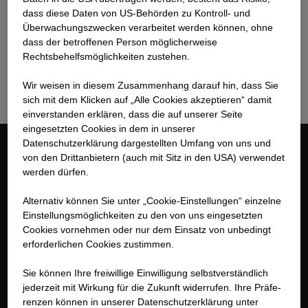
dass diese Daten von US-Behörden zu Kontroll- und
WhatsApp) und bittet auch nicht darum, Bewerbungen
Überwachungszwecken verarbeitet werden können, ohne
per E-Mail einzureichen. Alle Bewerbungen müssen
dass der betroffenen Person möglicherweise
über das interne Online-Bewerbungssystem von
Rechtsbehelfsmöglichkeiten zustehen.
STRABAG eingereicht werden, auf das manüber den
oben genannten Link zugreifen kann.
Wir weisen in diesem Zusammenhang darauf hin, dass Sie
sich mit dem Klicken auf „Alle Cookies akzeptieren“ damit
ein­ver­standen erklären, dass die auf unserer Seite
eingesetzten Cookies in dem in unserer
Datenschutzerklärung dargestellten Umfang von uns und
von den Drittanbietern (auch mit Sitz in den USA) verwendet
Kontakt
werden dürfen.
STRABAG SE
Alternativ können Sie unter „Cookie-Einstellungen“ einzelne
Einstellungsmöglichkeiten zu den von uns eingesetzten
Donau-City-Str. 9
Cookies vornehmen oder nur dem Einsatz von unbedingt
1220 Wien
erforderlichen Cookies zustimmen.
Österreich
Sie können Ihre freiwillige Einwilligung selbstverständlich
+43 1 22422-0
jederzeit mit Wirkung für die Zukunft widerrufen. Ihre Prä­fe­
renzen können in unserer Datenschutzerklärung unter