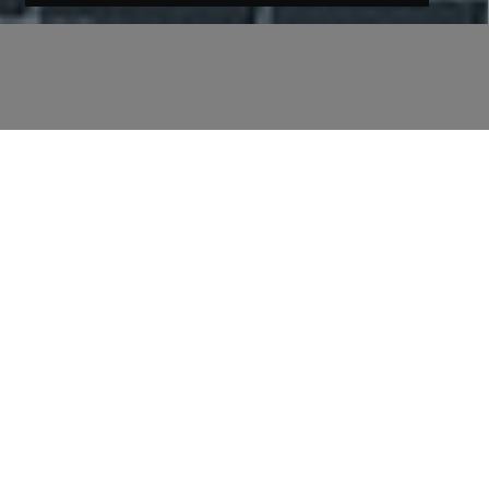
Zurück zu Menschen bei STRABAG
Christoph, Projektleiter bei
STRABAG International
Erfahre, wie Christoph Herausforderungen
meistert, Teamarbeit fördert und den Fortschritt in
einem Hochwasserschutzprojekt im Oman
vorantreibt.