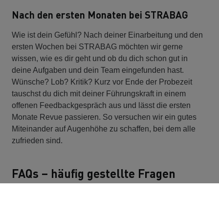
Nach den ersten Monaten bei STRABAG
Wie ist dein Gefühl? Nach deiner Einarbeitung und den
ersten Wochen bei STRABAG möchten wir gerne
wissen, wie es dir geht und ob du dich schon gut in
deine Aufgaben und dein Team eingefunden hast.
Wünsche? Lob? Kritik? Kurz vor Ende der Probezeit
tauschst du dich mit deiner Führungskraft in einem
offenen Feedbackgespräch aus und lässt die ersten
Monate Revue passieren. So versuchen wir ein gutes
Miteinander auf Augenhöhe zu schaffen, bei dem alle
zufrieden sind.
FAQs – häufig gestellte Fragen
Fragen zur Einarbeitung bei STRABAG