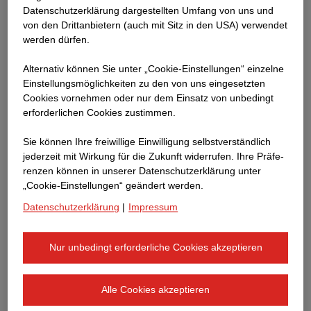
Pflichtverletzung unsererseits oder einer vorsätzlichen
Datenschutzerklärung dargestellten Umfang von uns und
von den Drittanbietern (auch mit Sitz in den USA) verwendet
oder fahrlässigen Pflichtverletzung unserer gesetzlichen
werden dürfen.
Vertreter oder eines Erfüllungsgehilfen beruhen.
Alternativ können Sie unter „Cookie-Einstellungen“ einzelne
Ferner sind sonstige Schäden von dem
Einstellungsmöglichkeiten zu den von uns eingesetzten
Haftungsausschluss ausgenommen, die auf einer grob
Cookies vornehmen oder nur dem Einsatz von unbedingt
fahrlässigen Pflichtverletzung unsererseits oder auf
erforderlichen Cookies zustimmen.
einer vorsätzlichen oder grob fahrlässigen
Sie können Ihre freiwillige Einwilligung selbstverständlich
Pflichtverletzung unserer gesetzlichen Vertreter oder
jederzeit mit Wirkung für die Zukunft widerrufen. Ihre Prä­fe­
unserer Erfüllungsgehilfen beruhen.
renzen können in unserer Datenschutzerklärung unter
„Cookie-Einstellungen“ geändert werden.
Unsere Website ist barrierefrei. Sollten Ihnen dennoch
Datenschutzerklärung
|
Impressum
Fehler auffallen, machen Sie uns bitte darauf
aufmerksam. Wir werden diese schnellstmöglich
korrigieren.
Nur unbedingt erforderliche Cookies akzeptieren
Bitte beachten Sie, dass das Urheberrecht sämtlicher
Alle Cookies akzeptieren
auf unserer Webseite bereitgestellten Dokumente und
der dafür verwendeten Materialien ausschließlich bei