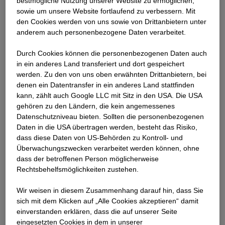
best­mögliche Nutzung unserer Website zu ermöglichen,
Haftung für Schäden, die - aus welchem Grund auch
sowie um unsere Website fortlaufend zu verbessern. Mit
immer - im Zusammenhang mit dem Gebrauch der auf
den Cookies werden von uns sowie von Drittanbietern unter
unserer Webseite bereitgestellten Informationen
anderem auch personenbezogene Daten verarbeitet.
entstanden sind, ab.
Durch Cookies können die personenbezogenen Daten auch
Gleiches gilt für die auf der Webseite enthaltenen
in ein anderes Land transferiert und dort gespeichert
werden. Zu den von uns oben erwähnten Drittanbietern, bei
Informationen zu Investor Relations, für deren Aktualität,
denen ein Datentransfer in ein anderes Land stattfinden
Richtigkeit und Vollständigkeit wir gleichfalls nicht
kann, zählt auch Google LLC mit Sitz in den USA. Die USA
haften. Die diesbezüglich zur Verfügung gestellten
gehören zu den Ländern, die kein angemessenes
Informationen einschließlich der Börsenkurse sollen
Datenschutzniveau bieten. Sollten die personenbezogenen
dem Nutzer zu diesem Themenkomplex lediglich einen
Daten in die USA übertragen werden, besteht das Risiko,
Überblick über unser Unternehmen bieten. Die zur
dass diese Daten von US-Behörden zu Kontroll- und
Verfügung gestellten Informationen stellen insbesondere
Überwachungszwecken verarbeitet werden können, ohne
dass der betroffenen Person möglicherweise
keine Anregung oder Aufforderung zum Kauf, Verkauf
Rechtsbehelfsmöglichkeiten zustehen.
oder sonstigem Handel von Wertpapieren unserer
Unternehmensgruppe dar. Von den vorgenannten
Wir weisen in diesem Zusammenhang darauf hin, dass Sie
Haftungsausschlüssen nicht umfasst ist die Haftung für
sich mit dem Klicken auf „Alle Cookies akzeptieren“ damit
Schäden aus der Verletzung des Lebens, des Körpers
ein­ver­standen erklären, dass die auf unserer Seite
oder der Gesundheit, die auf einer fahrlässigen
eingesetzten Cookies in dem in unserer