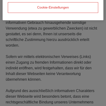
unserem Unternehmen liegt und durch die Verwendung
Cookie-Einstellungen
unserer Webseite niemandem ein Recht, in welcher
Form auch immer, eingeräumt wird. Eine über den
informativen Gebrauch hinausgehende sonstige
Verwendung (etwa zu gewerblichen Zwecken) ist nicht
gestattet, es sei denn, Ihnen ist unserseits die
schriftliche Zustimmung hierzu ausdrücklich erteilt
worden.
Sofern wir mittels elektronischen Verweises (Links)
einen Zugang zu fremden Informationen direkt oder
indirekt eröffnen, wird festgehalten, dass wir für den
Inhalt dieser Webseiten keine Verantwortung
übernehmen können.
Aufgrund des ausschließlich informativen Charakters
dieser Webseite wird besonders betont, dass eine
rechtsgeschäftliche Bindung unseres Unternehmens