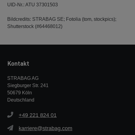
UID-Nr.: ATU 37301503
Bildcredits: STRABAG SE; Fotolia (tom, stockpics);
Shutterstock (#64468012)
Kontakt
STRABAG AG
Siegburger Str. 241
50679 Köln
Deutschland
+49 221 824 01
karriere@strabag.com