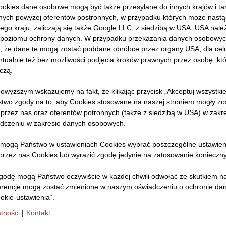
okies dane osobowe mogą być także przesyłane do innych krajów i t
ch powyżej oferentów postronnych, w przypadku których może nastąp
ego kraju, zaliczają się także Google LLC, z siedzibą w USA. USA nale
poziomu ochrony danych. W przypadku przekazania danych osobowyc
ko, że dane te mogą zostać poddane obróbce przez organy USA, dla celów
tualnie też bez możliwości podjęcia kroków prawnych przez osobę, któ
czą.
owyższym wskazujemy na fakt, że klikając przycisk „Akceptuj wszystki
stwo zgody na to, aby Cookies stosowane na naszej stroniem mogły zo
przez nas oraz oferentów potronnych (także z siedzibą w USA) w zak
dczeniu w zakresie danych osobowych.
 mogą Państwo w ustawieniach Cookies wybrać poszczególne ustawien
rzez nas Cookies lub wyrazić zgodę jedynie na zatosowanie konieczn
odę mogą Państwo oczywiście w każdej chwili odwołać ze skutkiem na
erencje mogą zostać zmienione w naszym oświadczeniu o ochronie d
okie-ustawienia“.
atności
|
Kontakt