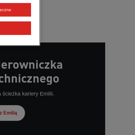
ieczne
Kierowniczka
echnicznego
ścieżka kariery Emilii.
z Emilią