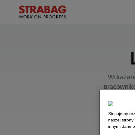
Wdrażani
pracownikó
Koordyna
finansowy
Stosujemy róż
inicjatorem
naszej strony
innowacyjn
innymi dane o