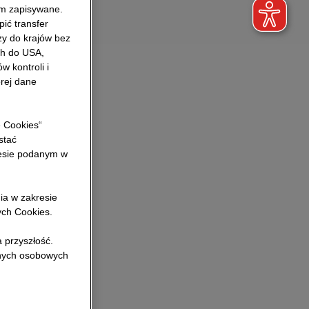
am zapisywane.
ić transfer
ży do krajów bez
h do USA,
 kontroli i
rej dane
e Cookies“
stać
resie podanym w
ia w zakresie
ych Cookies.
 przyszłość.
anych osobowych