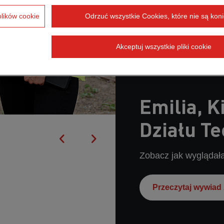
plików cookie
Odrzuć wszystkie Cookies, które nie są kon
Akceptuj wszystkie pliki cookie
Emilia, 
Działu T
Zobacz jak wyglądała 
Przeczytaj wywiad 