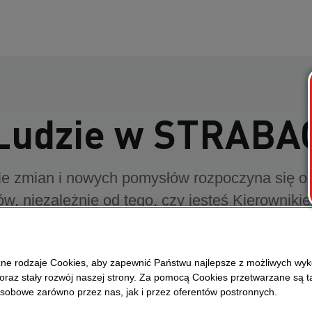
Ludzie w STRABA
e zmian i nowych pomysłów rozpoczyna się o
w, niezależnie od tego, czy jesteś Kierownik
torem ds. zrównoważonego rozwoju czy Specja
ch. Poznaj naszych pracowników, którzy każde
ne rodzaje Cookies, aby zapewnić Państwu najlepsze z możliwych wyk
 zmian budując przyszłość dzięki zaangażowaniu 
 oraz stały rozwój naszej strony. Za pomocą Cookies przetwarzane są 
ych projektów. W STRABAG liczy się każdy p
sobowe zarówno przez nas, jak i przez oferentów postronnych.
pogress!