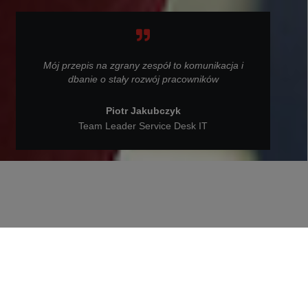
Mój przepis na zgrany zespół to komunikacja i
dbanie o stały rozwój pracowników
Piotr Jakubczyk
Team Leader Service Desk IT
Wróć do poprzedniej strony
Piotr Jakubczyk jest