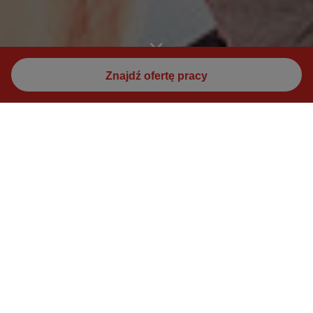
Znajdź ofertę pracy
Postęp zaczyna się od Ciebie.
Dlaczego odnosimy sukcesy w tym co robimy?
Ponieważ 89 000 ludzi na całym świecie buduje
postęp w firmie STRABAG.
Dowiedz się więcej o naszej drodze do
przyszłości tutaj.