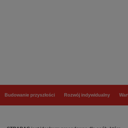
Budowanie przyszłości
Rozwój indywidualny
War