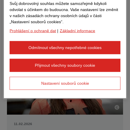
Svůj dobrovolný souhlas můžete samozřejmě kdykoli
vysvětluje a hledá řešení, díky kterým se každý může
vrátit večer domů ve zdraví a v pohodě. A právě jeho
odvolat s účinkem do budoucna. Vaše nastavení lze změnit
přístup dává bezpečnosti na našich stavbách ten lidský
v našich zásadách ochrany osobních údajů v části
rozměr.
„Nastavení souborů cookies“.
Prohlášení o ochraně dat
|
Základní informace
Více informací
Odmítnout všechny nepotřebné cookies
KARRIEREBLOG
Přijmout všechny soubory cookie
Nastavení souborů cookie
11.02.2026