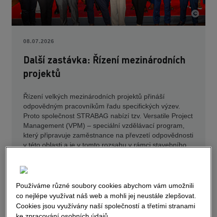
08.07.2026
Další zastávka: Řízení mezinárodních
projektů
Řízení velkých mezinárodních projektů přináší
odpovědným pracovníkům řadu specifických výzev.
Proto společnost STRABAG nabízí tzv. Versatile Project
Management (VPM) – speciální vzdělávací program,
který připravuje zaměstnance na převzetí odpovědnosti
v této oblasti a je v tomto rozsahu v rámci stavebního
průmyslu jedinečný.
Více informací
Používáme různé soubory cookies abychom vám umožnili
co nejlépe využívat náš web a mohli jej neustále zlepšovat.
Cookies jsou využívány naší společností a třetími stranami
ke zpracování osobních údajů.