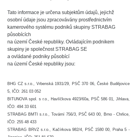
Tato informace je určena subjektům údajů, jejichž
osobní údaje jsou zpracovávány prostřednictvím
kamerového systému podniků skupiny STRABAG
působících
na území České republiky. Ovládajícím podnikem
skupiny je společnost STRABAG SE
a ovládané podniky působící
na území České republiky jsou:
BHG CZ s.r.o., Vrbenská 1931/29, PSČ 370 06, České Budějovice
5, IČO: 261 03 052
BITUNOVA spol. s r.o., Havlíčkova 4923/60a, PSČ 586 01, Jihlava,
IČO: 494 33 601
STRABAG BMTI s.r.o., Tovární 756/3, PSČ 643 00, Brno - Chrlice,
IČO: 255 48 433
STRABAG BRVZ s.r.o., Kačírkova 982/4, PSČ 1580 00, Praha 5 -