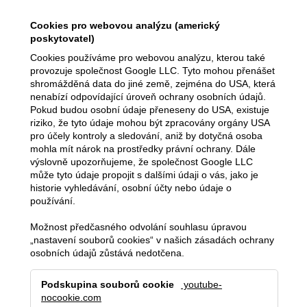
Cookies pro webovou analýzu (americký
poskytovatel)
Cookies používáme pro webovou analýzu, kterou také
provozuje společnost Google LLC. Tyto mohou přenášet
shromážděná data do jiné země, zejména do USA, která
nenabízí odpovídající úroveň ochrany osobních údajů.
Pokud budou osobní údaje přeneseny do USA, existuje
riziko, že tyto údaje mohou být zpracovány orgány USA
pro účely kontroly a sledování, aniž by dotyčná osoba
mohla mít nárok na prostředky právní ochrany. Dále
výslovně upozorňujeme, že společnost Google LLC
může tyto údaje propojit s dalšími údaji o vás, jako je
historie vyhledávání, osobní účty nebo údaje o
používání.
Možnost předčasného odvolání souhlasu úpravou
„nastavení souborů cookies“ v našich zásadách ochrany
osobních údajů zůstává nedotčena.
Cookies
youtube-
pro
nocookie.com