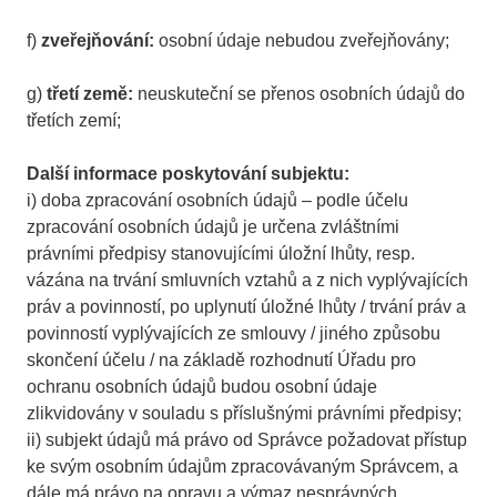
f)
zveřejňování:
osobní údaje nebudou zveřejňovány;
g)
třetí země:
neuskuteční se přenos osobních údajů do
třetích zemí;
Další informace poskytování subjektu:
i) doba zpracování osobních údajů – podle účelu
zpracování osobních údajů je určena zvláštními
právními předpisy stanovujícími úložní lhůty, resp.
vázána na trvání smluvních vztahů a z nich vyplývajících
práv a povinností, po uplynutí úložné lhůty / trvání práv a
povinností vyplývajících ze smlouvy / jiného způsobu
skončení účelu / na základě rozhodnutí Úřadu pro
ochranu osobních údajů budou osobní údaje
zlikvidovány v souladu s příslušnými právními předpisy;
ii) subjekt údajů má právo od Správce požadovat přístup
ke svým osobním údajům zpracovávaným Správcem, a
dále má právo na opravu a výmaz nesprávných