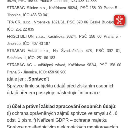
982/4, PSČ 158 00 Praha 5- Jinonice, IČO 438 74 835
STRABAG Silnice a.s., Kačírkova 982/4, PSČ 158 00 Praha 5 –
Jinonice, IČO 453 59 041
TPA ČR, s.r.o., Vrbenská 1821/31, PSČ 370 06 České Budějovice,
IČO: 251 22 835
FRISCHBETON s.r.o., Kačírkova 982/4, PSČ 158 00 Praha 5 -
Jinonice, IČO: 407 43 187
STRABAG Asfalt s.r.o., Na Švadlačkách 478, PSČ 392 01,
Soběslav II, IČO: 251 86 183
STRABAG AG – odštěpný závod, Kačírkova 982/4, PSČ 158 00
Praha 5 - Jinonice, IČO: 659 90 960
(dále jen: „
Správce
“)
Správce tímto subjektu údajů před získáním osobních
údajů předem poskytuje následující informace:
a)
účel a právní základ zpracování osobních údajů:
(i) ochrana oprávněných zájmů správce ve smyslu čl. 6
odst. 1 písm. f) Nařízení GDPR – ochrana majetku
Správce prostřednictvím elektronických monitorovacích