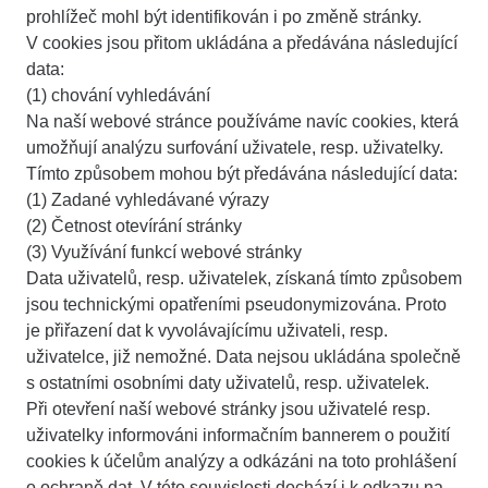
prohlížeč mohl být identifikován i po změně stránky.
V cookies jsou přitom ukládána a předávána následující
data:
(1) chování vyhledávání
Na naší webové stránce používáme navíc cookies, která
umožňují analýzu surfování uživatele, resp. uživatelky.
Tímto způsobem mohou být předávána následující data:
(1) Zadané vyhledávané výrazy
(2) Četnost otevírání stránky
(3) Využívání funkcí webové stránky
Data uživatelů, resp. uživatelek, získaná tímto způsobem
jsou technickými opatřeními pseudonymizována. Proto
je přiřazení dat k vyvolávajícímu uživateli, resp.
uživatelce, již nemožné. Data nejsou ukládána společně
s ostatními osobními daty uživatelů, resp. uživatelek.
Při otevření naší webové stránky jsou uživatelé resp.
uživatelky informováni informačním bannerem o použití
cookies k účelům analýzy a odkázáni na toto prohlášení
o ochraně dat. V této souvislosti dochází i k odkazu na