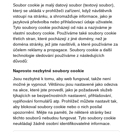
Soubor cookie je malý datový soubor (textový soubor),
který se ukládá v prohlížeči zařízení, když návštěvník
vstoupí na stránku, a shromažďuje informace, jako je
jazyková předvolba nebo přihlašovací údaje uživatele.
Tyto soubory cookie pocházejí od nás a nazýváme je
vlastní soubory cookie. Používáme také soubory cookie
třetích stran, které pocházejí z jiné domény, než je
doména stránky, jež jste navštívili, a které používáme za
účelem reklamy a propagace. Soubory cookie a další
technologie sledování používáme z následujících
důvodů:
Naprosto nezbytné soubory cookie
Jsou nezbytné k tomu, aby web fungoval, takže není
možné je vypnout. Většinou jsou nastavené jako odezva
na akce, které jste provedli, jako je požadavek služeb
týkajících se bezpečnostních nastavení, přihlašování,
vyplňování formulářů atp. Prohlížeč můžete nastavit tak,
aby blokoval soubory cookie nebo o nich posílal
upozornění. Mějte na paměti, že některé stránky bez
těchto souborů nebudou fungovat. Tyto soubory cookie
neukládají žádně osobní identifikovatelné informace.