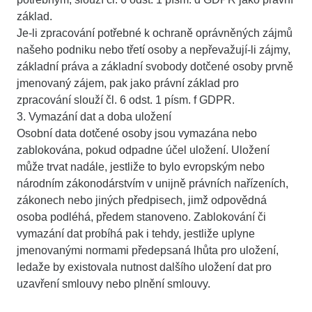
základ.
Je-li zpracování potřebné k ochraně oprávněných zájmů
našeho podniku nebo třetí osoby a nepřevažují-li zájmy,
základní práva a základní svobody dotčené osoby prvně
jmenovaný zájem, pak jako právní základ pro
zpracování slouží čl. 6 odst. 1 písm. f GDPR.
3. Vymazání dat a doba uložení
Osobní data dotčené osoby jsou vymazána nebo
zablokována, pokud odpadne účel uložení. Uložení
může trvat nadále, jestliže to bylo evropským nebo
národním zákonodárstvím v unijně právních nařízeních,
zákonech nebo jiných předpisech, jimž odpovědná
osoba podléhá, předem stanoveno. Zablokování či
vymazání dat probíhá pak i tehdy, jestliže uplyne
jmenovanými normami předepsaná lhůta pro uložení,
ledaže by existovala nutnost dalšího uložení dat pro
uzavření smlouvy nebo plnění smlouvy.