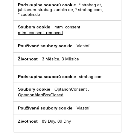
Naprosto
*.strabag.at,
nezbytné
jubilaeum-strabag-zueblin.de, *.strabag.com,
*.zueblin.de
soubory
cookie
mtm_consent
,
mtm_consent_removed
Vlastní
3 Měsíce, 3 Měsíce
strabag.com
OptanonConsent
,
OptanonAlertBoxClosed
Vlastní
89 Dny, 89 Dny