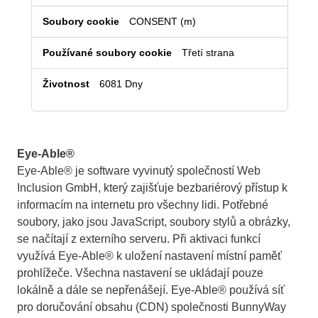
webovou
analýzu
CONSENT (m)
(americký
Třetí strana
poskytovatel)
6081 Dny
Eye-Able®
Eye-Able® je software vyvinutý společností Web
Inclusion GmbH, který zajišťuje bezbariérový přístup k
informacím na internetu pro všechny lidi. Potřebné
soubory, jako jsou JavaScript, soubory stylů a obrázky,
se načítají z externího serveru. Při aktivaci funkcí
využívá Eye-Able® k uložení nastavení místní paměť
prohlížeče. Všechna nastavení se ukládají pouze
lokálně a dále se nepřenášejí. Eye-Able® používá síť
pro doručování obsahu (CDN) společnosti BunnyWay