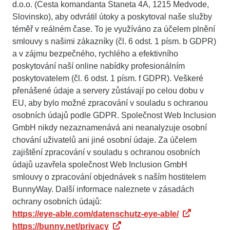
d.o.o. (Cesta komandanta Staneta 4A, 1215 Medvode,
Slovinsko), aby odvrátil útoky a poskytoval naše služby
téměř v reálném čase. To je využíváno za účelem plnění
smlouvy s našimi zákazníky (čl. 6 odst. 1 písm. b GDPR)
a v zájmu bezpečného, rychlého a efektivního
poskytování naší online nabídky profesionálním
poskytovatelem (čl. 6 odst. 1 písm. f GDPR). Veškeré
přenášené údaje a servery zůstávají po celou dobu v
EU, aby bylo možné zpracování v souladu s ochranou
osobních údajů podle GDPR. Společnost Web Inclusion
GmbH nikdy nezaznamenává ani neanalyzuje osobní
chování uživatelů ani jiné osobní údaje. Za účelem
zajištění zpracování v souladu s ochranou osobních
údajů uzavřela společnost Web Inclusion GmbH
smlouvy o zpracování objednávek s naším hostitelem
BunnyWay. Další informace naleznete v zásadách
ochrany osobních údajů:
https://eye-able.com/datenschutz-eye-able/
https://bunny.net/privacy