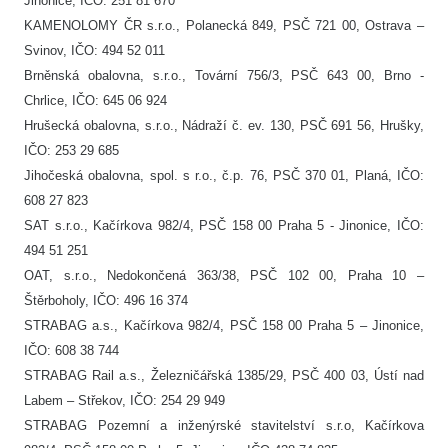
Jinonice, IČO: 251 81 670
KAMENOLOMY ČR s.r.o., Polanecká 849, PSČ 721 00, Ostrava –
Svinov, IČO: 494 52 011
Brněnská obalovna, s.r.o., Tovární 756/3, PSČ 643 00, Brno -
Chrlice, IČO: 645 06 924
Hrušecká obalovna, s.r.o., Nádraží č. ev. 130, PSČ 691 56, Hrušky,
IČO: 253 29 685
Jihočeská obalovna, spol. s r.o., č.p. 76, PSČ 370 01, Planá, IČO:
608 27 823
SAT s.r.o., Kačírkova 982/4, PSČ 158 00 Praha 5 - Jinonice, IČO:
494 51 251
OAT, s.r.o., Nedokončená 363/38, PSČ 102 00, Praha 10 –
Štěrboholy, IČO: 496 16 374
STRABAG a.s., Kačírkova 982/4, PSČ 158 00 Praha 5 – Jinonice,
IČO: 608 38 744
STRABAG Rail a.s., Železničářská 1385/29, PSČ 400 03, Ústí nad
Labem – Střekov, IČO: 254 29 949
STRABAG Pozemní a inženýrské stavitelství s.r.o, Kačírkova