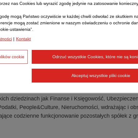
rzez nas Cookies lub wyrazić zgodę jedynie na zatosowanie konieczn
odę mogą Państwo oczywiście w każdej chwili odwołać ze skutkiem na
erencje mogą zostać zmienione w naszym oświadczeniu o ochronie d
okie-ustawienia“.
atności
|
Kontakt
espoły STRABAG BRVZ pracują w swoich specjalistyczn
plików cookie
Odrzuć wszystkie Cookies, które nie są kon
dowych strukturach, dlatego spotkania integracyjne maj
Akceptuj wszystkie pliki cookie
to spółka serwisowa należąca do koncernu STRABAG
wą rolę jako centrum usług wspólnych dla biznesu. Zatr
ich dziedzinach jak Finanse i Księgowość, Ubezpieczenia
 Podatki, People&Culture, Nieruchomości, wdrażając i ob
ające codzienne funkcjonowanie pozostałych spółek z g