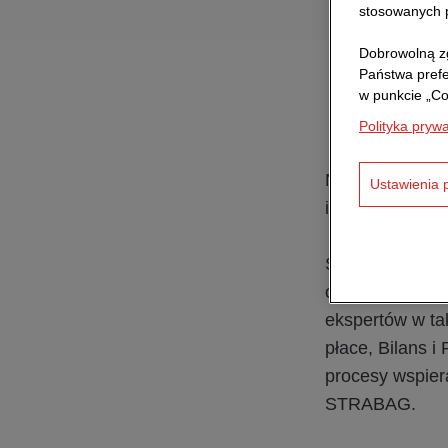
stosowanych p
Dobrowolną zg
Państwa pref
w punkcie „Co
Polityka pryw
Na co dzień z
Ustawienia 
i w międzynaro
STRABAG BRVZ 
odgrywa kluczo
ekspertów w tak
płace, Bilans i
procesy wspier
STRABAG.