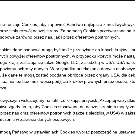
ne rodzaje Cookies, aby zapewnić Państwu najlepsze z możliwych wyk
 oraz stały rozwój naszej strony. Za pomocą Cookies przetwarzane są 
go.
sobowe zarówno przez nas, jak i przez oferentów postronnych.
okies dane osobowe mogą być także przesyłane do innych krajów i t
ch powyżej oferentów postronnych, w przypadku których może nastąp
ego kraju, zaliczają się także Google LLC, z siedzibą w USA. USA nale
poziomu ochrony danych. W przypadku przekazania danych osobowyc
ne
ko, że dane te mogą zostać poddane obróbce przez organy USA, dla celów
robić
tualnie też bez możliwości podjęcia kroków prawnych przez osobę, któ
czą.
y.
na
owyższym wskazujemy na fakt, że klikając przycisk „Akceptuj wszystki
stwo zgody na to, aby Cookies stosowane na naszej stroniem mogły zo
przez nas oraz oferentów potronnych (także z siedzibą w USA) w zak
dczeniu w zakresie danych osobowych.
 mogą Państwo w ustawieniach Cookies wybrać poszczególne ustawien