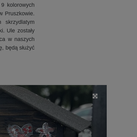
 9 kolorowych
 w Pruszkowie.
m skrzydlatym
i. Ule zostały
sca w naszych
ę, będą służyć