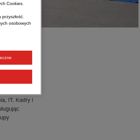
ych Cookies.
 przyszłość.
anych osobowych
ych obszarach
ieczne
ą znaczenie.
, która
udnia
, IT, Kadry i
sługując
rupy