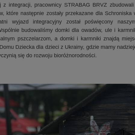
j z integracji, pracownicy STRABAG BRVZ zbudowali
w, które następnie zostały przekazane dla Schroniska
atni wyjazd integracyjny został poświęcony naszy
Wspólnie budowaliśmy domki dla owadów, ule i karmnik
kalnym pszczelarzom, a domki i karmniki znajdą miej
Domu Dziecka dla dzieci z Ukrainy, gdzie mamy nadziej
zyczynią się do rozwoju bioróżnorodności.