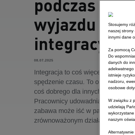
podczas
wyjazdu
Stosujemy róż
naszej strony
integracyjne
innymi dane o
Za pomocą Co
Do wspomniany
08.07.2025
danych do inn
adekwatnego 
Integracja to coś więcej niż wspól
istnieje ryzy
spędzenie czasu. To okazja, aby z
nadzoru, ewen
osobowe doty
coś dobrego dla innych i dla planet
Pracownicy udowadniają, że świet
W związku z p
udzielają Pań
zabawa może iść w parze ze
wykorzystane 
zrównoważonym działaniem.
naszym oświa
Alternatywnie