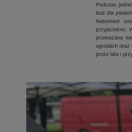
Podczas jedne
bud dla psiakó
Natomiast ost
przyjaciołom. 
przekazane lo
ogrodach oraz 
przez lata i pr