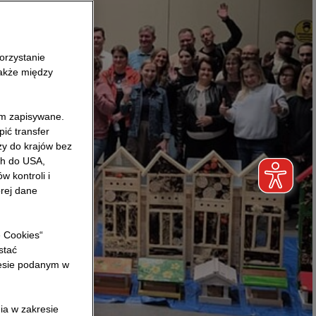
orzystanie
także między
am zapisywane.
ić transfer
ży do krajów bez
h do USA,
 kontroli i
rej dane
e Cookies“
stać
resie podanym w
ia w zakresie