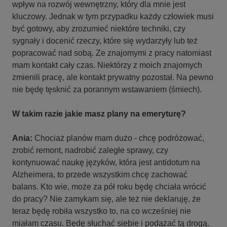
wpływ na rozwój wewnętrzny, który dla mnie jest
kluczowy. Jednak w tym przypadku każdy człowiek musi
być gotowy, aby zrozumieć niektóre techniki, czy
sygnały i docenić rzeczy, które się wydarzyły lub też
popracować nad sobą. Ze znajomymi z pracy natomiast
mam kontakt cały czas. Niektórzy z moich znajomych
zmienili pracę, ale kontakt prywatny pozostał. Na pewno
nie będę tęsknić za porannym wstawaniem (śmiech).
W takim razie jakie masz plany na emeryturę?
Ania:
Chociaż planów mam dużo - chcę podróżować,
zrobić remont, nadrobić zaległe sprawy, czy
kontynuować naukę języków, która jest antidotum na
Alzheimera, to przede wszystkim chcę zachować
balans. Kto wie, może za pół roku będę chciała wrócić
do pracy? Nie zamykam się, ale też nie deklaruję, że
teraz będę robiła wszystko to, na co wcześniej nie
miałam czasu. Będę słuchać siebie i podążać tą drogą.