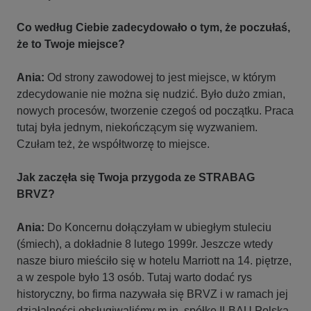
Co według Ciebie zadecydowało o tym, że poczułaś,
że to Twoje miejsce?
Ania:
Od strony zawodowej to jest miejsce, w którym
zdecydowanie nie można się nudzić. Było dużo zmian,
nowych procesów, tworzenie czegoś od początku. Praca
tutaj była jednym, niekończącym się wyzwaniem.
Czułam też, że współtworzę to miejsce.
Jak zaczęła się Twoja przygoda ze STRABAG
BRVZ?
Ania:
Do Koncernu dołączyłam w ubiegłym stuleciu
(śmiech), a dokładnie 8 lutego 1999r. Jeszcze wtedy
nasze biuro mieściło się w hotelu Marriott na 14. piętrze,
a w zespole było 13 osób. Tutaj warto dodać rys
historyczny, bo firma nazywała się BRVZ i w ramach jej
działalności obsługiwaliśmy m.in. spółkę ILBAU Polska,