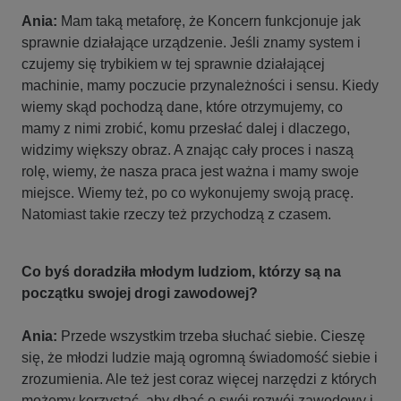
Ania:
Mam taką metaforę, że Koncern funkcjonuje jak
sprawnie działające urządzenie. Jeśli znamy system i
czujemy się trybikiem w tej sprawnie działającej
machinie, mamy poczucie przynależności i sensu. Kiedy
wiemy skąd pochodzą dane, które otrzymujemy, co
mamy z nimi zrobić, komu przesłać dalej i dlaczego,
widzimy większy obraz. A znając cały proces i naszą
rolę, wiemy, że nasza praca jest ważna i mamy swoje
miejsce. Wiemy też, po co wykonujemy swoją pracę.
Natomiast takie rzeczy też przychodzą z czasem.
Co byś doradziła młodym ludziom, którzy są na
początku swojej drogi zawodowej?
Ania:
Przede wszystkim trzeba słuchać siebie. Cieszę
się, że młodzi ludzie mają ogromną świadomość siebie i
zrozumienia. Ale też jest coraz więcej narzędzi z których
możemy korzystać, aby dbać o swój rozwój zawodowy i