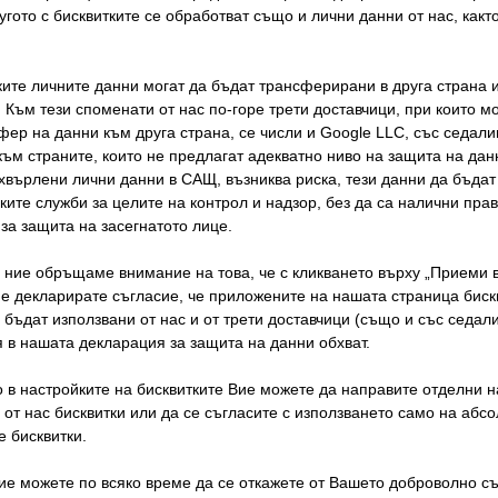
гото с бисквитките се обработват също и лични данни от нас, както
години.
ките личните данни могат да бъдат трансферирани в друга страна 
Вижте тук какъв е б
 Към тези споменати от нас по-горе трети доставчици, при които м
фер на данни към друга страна, се числи и Google LLC, със седал
и какво харесва в ра
ъм страните, които не предлагат адекватно ниво на защита на дан
хвърлени лични данни в САЩ, възниква риска, тези данни да бъда
ките служби за целите на контрол и надзор, без да са налични пра
за защита на засегнатото лице.
Име:
Ге
а ние обръщаме внимание на това, че с кликването върху „Приеми 
ие декларирате съгласие, че приложените на нашата страница биск
Компания:
S
 бъдат използвани от нас и от трети доставчици (също и със седа
Текущата позиция:
ст
 в нашата декларация за защита на данни обхват.
 в настройките на бисквитките Вие можете да направите отделни н
 от нас бисквитки или да се съгласите с използването само на абс
 бисквитки.
Как изглежда кари
ие можете по всяко време да се откажете от Вашето доброволно съ