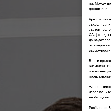
ни. Между дру
доставчици.
Чрез бисквит
съхранявани.
състои транс
САЩ спадат к
да бъдат пре
от американс
възможности 
В тази връзк
бисквитки“ В
позволено да
представения
Алтернативно
използваните
необходимите
Разбира се В