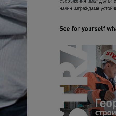
съоръжения имат дълъг е
начин изграждаме устойч
See for yourself wh