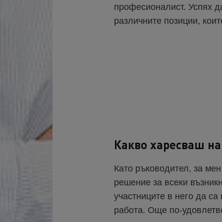
професионалист. Успях да
различните позиции, коит
Какво харесваш на
Като ръководител, за ме
решение за всеки възникн
участниците в него да с
работа. Още по-удовлетв