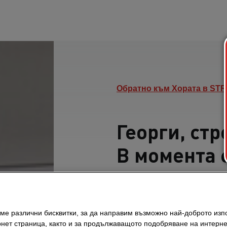
Обратно към Хората в ST
Георги, ст
В момента 
отдел „Вис
в ЩРАБАГ Б
ме различни бисквитки, за да направим възможно най-доброто изп
STRABAG по
нет страница, както и за продължаващото подобряване на интерне