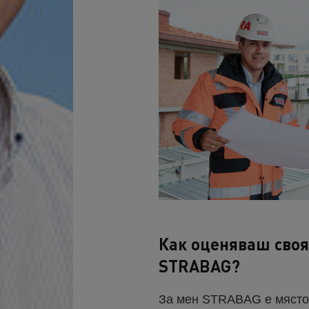
Как оценяваш своя
STRABAG?
За мен STRABAG е мястот