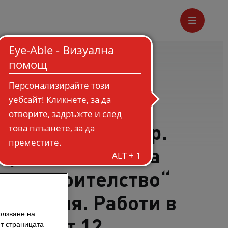
RABAG
роителен инженер.
е ръководител на
око строителство“
ългария. Работи в
олзване на
вече от 12
т страницата