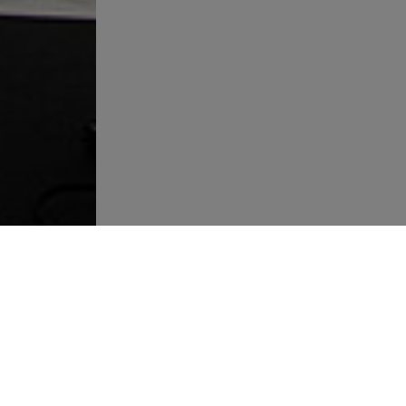
Още връзки
Внимание - фалшиви обяви за