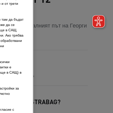
 и от трети
и там да бъдат
ил професионалният път на Георги
оже да се
ище в САЩ.
ботата си.
ни. Ако трябва
т обработвани
вни
орги
всички
витки е
TRABAG
лище в САЩ) в
роителен инженер
астройки за
олютно
ерата ти в STRABAG?
гласие с