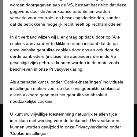
worden doorgegeven aan de VS, bestaat het risico dat deze
gegevens door de Amerikaanse autoriteiten worden
verwerkt voor controle- en bewakingsdoeleinden, zonder
dat de betrokkene mogelijk recht heeft op rechtsmiddelen.
In dit verband wijzen wij u er graag op dat u door op ‘Alle
cookies aanvaarden’ te klikken ermee instemt dat de op
onze website gebruikte cookies door ons en ook door de
21.05.2026
derde aanbieders (inclusief de aanbieders die in de VS
gevestigd zijn) gebruikt kunnen worden in de mate zoals
Event calendar
beschreven in onze Privacyverklaring.
Lees meer
Als alternatief kunt u onder ‘Cookie-instellingen’ individuele
instellingen maken voor de door ons gebruikte cookies of
alleen akkoord gaan met het gebruik van absoluut
noodzakelijke cookies.
U kunt uw vrijwillige toestemming natuurlijk te allen tijde
intrekken met werking voor de toekomst. Uw voorkeuren
Neem contact op met
kunnen worden gewijzigd in onze Privacyverklaring onder
‘Cookie-instellingen’.