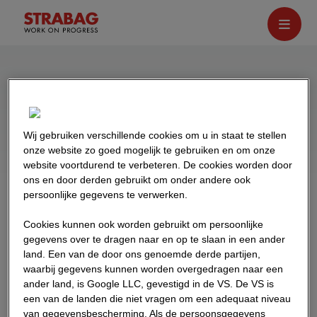
Nieuws
Onze Groep biedt je een breed scala aan
Wij gebruiken verschillende cookies om u in staat te stellen
stimulansen en mogelijkheden - van spannende
onze website zo goed mogelijk te gebruiken en om onze
projecten tot je persoonlijke ontwikkeling.
website voortdurend te verbeteren. De cookies worden door
ons en door derden gebruikt om onder andere ook
persoonlijke gegevens te verwerken.
Kategorie
auswählen
Cookies kunnen ook worden gebruikt om persoonlijke
gegevens over te dragen naar en op te slaan in een ander
land. Een van de door ons genoemde derde partijen,
waarbij gegevens kunnen worden overgedragen naar een
ander land, is Google LLC, gevestigd in de VS. De VS is
een van de landen die niet vragen om een adequaat niveau
van gegevensbescherming. Als de persoonsgegevens