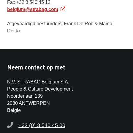
Fax +32 3 540 45 12
belgium@strabag.com
Afgevaardigd bestuurders: Frank De Roo & Marco
Deckx
Neem contact op met
N.V. STRABAG Belgium S.A.
People & Culture Development
Noorderlaan 139
2030 ANTWERPEN
België
+32 (0) 3 540 45 00