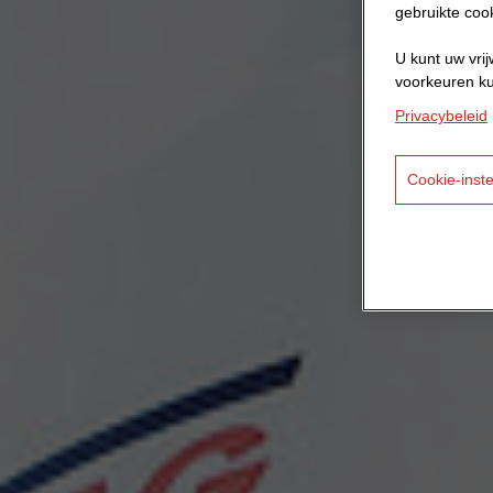
gebruikte coo
U kunt uw vrij
voorkeuren ku
Privacybeleid
Cookie-inste