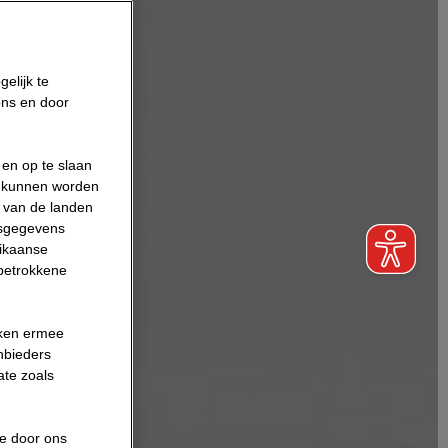
elijk te
ons en door
en op te slaan
s kunnen worden
n van de landen
nsgegevens
rikaanse
 betrokkene
ikken ermee
nbieders
ate zoals
de door ons