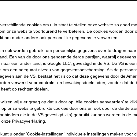
verschillende cookies om u in staat te stellen onze website zo goed mog
om onze website voortdurend te verbeteren. De cookies worden door 
kt om onder andere ook persoonlijke gegevens te verwerken.
n ook worden gebruikt om persoonlijke gegevens over te dragen naar 
land. Een van de door ons genoemde derde partijen, waarbij gegeven
naar een ander land, is Google LLC, gevestigd in de VS. De VS is ee
gen om een adequaat niveau van gegevensbescherming. Als de persoo
geven aan de VS, bestaat het risico dat deze gegevens door de Ame
worden verwerkt voor controle- en bewakingsdoeleinden, zonder dat de
t heeft op rechtsmiddelen.
 wijzen wij u er graag op dat u door op ‘Alle cookies aanvaarden’ te kl
e op onze website gebruikte cookies door ons en ook door de derde aa
aanbieders die in de VS gevestigd zijn) gebruikt kunnen worden in de m
 onze Privacyverklaring.
f kunt u onder ‘Cookie-instellingen’ individuele instellingen maken voor 