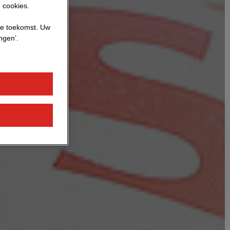
 cookies.
 de toekomst. Uw
ngen’.