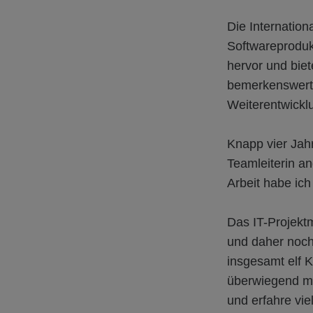
Die Internation
Softwareproduk
hervor und bie
bemerkenswert 
Weiterentwickl
Knapp vier Jah
Teamleiterin a
Arbeit habe ich
Das IT-Projekt
und daher noch 
insgesamt elf 
überwiegend män
und erfahre vie