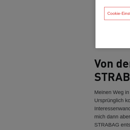
Cookie-Eins
Von de
STRAB
Meinen Weg in 
Ursprünglich k
Interessenwand
mich dann aber 
STRABAG ents