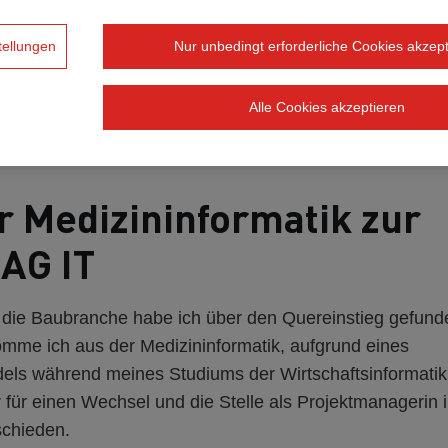
tellungen
Nur unbedingt erforderliche Cookies akzept
Alle Cookies akzeptieren
r Medizininformatik zur
AG IT
die Baubranche habe ich über den Quereinstieg gefund
omme ich aus der Medizininformatik, aufgrund eines
els während meines Studiums der Wirtschaftsinformatik
für einen Wechsel und die Stelle als Projektmanagerin i
chieden.