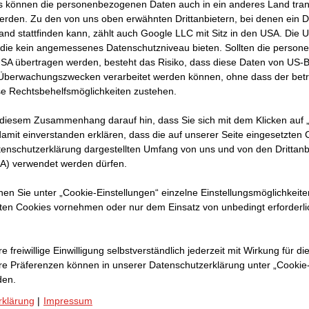
 können die personenbezogenen Daten auch in ein anderes Land trans
eines
erden. Zu den von uns oben erwähnten Drittanbietern, bei denen ein D
 und
and stattfinden kann, zählt auch Google LLC mit Sitz in den USA. Die
die kein angemessenes Datenschutzniveau bieten. Sollten die perso
ie die
USA übertragen werden, besteht das Risiko, dass diese Daten von US-
 Überwachungszwecken verarbeitet werden können, ohne dass der bet
e Rechtsbehelfsmöglichkeiten zustehen.
 diesem Zusammenhang darauf hin, dass Sie sich mit dem Klicken auf „
amit ein­ver­standen erklären, dass die auf unserer Seite eingesetzten
tenschutzerklärung dargestellten Umfang von uns und von den Drittanb
SA) verwendet werden dürfen.
nnen Sie unter „Cookie-Einstellungen“ einzelne Einstellungsmöglichkeit
ten Cookies vornehmen oder nur dem Einsatz von unbedingt erforderl
e freiwillige Einwilligung selbstverständlich jederzeit mit Wirkung für di
hre Prä­fe­renzen können in unserer Datenschutzerklärung unter „Cookie
den.
rklärung
|
Impressum