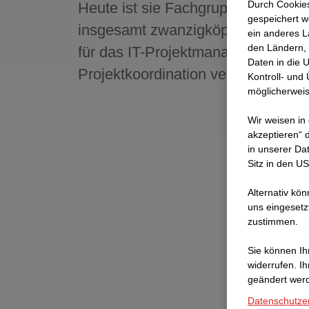
Durch Cookies
Heute ist sie Fachgruppenleiterin 
gespeichert w
insgesamt zwanzigköpfigen Teams
ein anderes L
den Ländern, 
für das IT-Projektmanagement sow
Daten in die 
Projektkoordination verantwortlich.
Kontroll- und
möglicherweis
Wir weisen in
akzeptieren“ d
in unserer Da
Sitz in den U
Alternativ kö
uns eingesetz
zustimmen.
Sie können Ihr
widerrufen. I
geändert wer
Datenschutze