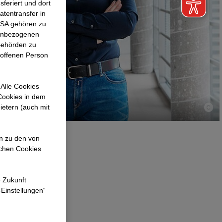
feriert und dort
atentransfer in
 USA gehören zu
nenbezogenen
Behörden zu
roffenen Person
Alle Cookies
 Cookies in dem
ietern (auch mit
en zu den von
ichen Cookies
e Zukunft
-Einstellungen“