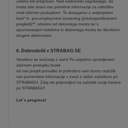
Želimo biti prepričani. Naši kadrovniki zagotavljajo, da
imata obe strani vse potrebne informacije za odločitev
med izbirnim postopkom. To dosegamo z vedenjskimi
testi* in pre-employment screening (predzaposlitvenimi
pregledi)**, odvisno od delovnega mesta ter s
spoznavanjem kolektiva in delovnega mesta ter številnimi
drugimi aktivnostmi.
6. Dobrodošli v STRABAG SE
Veselimo se srečanja z vami! Po uspešno opravljenem
izbirnem postopku boste
od nas prejeli ponudbo in podrobno vam bomo razložili
vse pomembne informacije v zvezi z vašim začetkom pri
STRABAGU. Zdaj ste pripravljeni na začetek svoje kariere
pri STRABAGU!
Let`s progress!