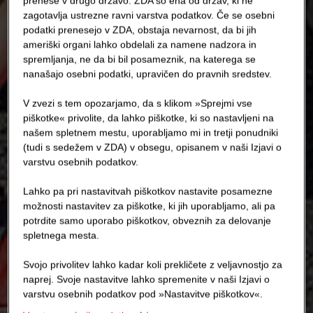
prenese v drugo državo. ZDA so ena od držav, ki ne
zagotavlja ustrezne ravni varstva podatkov. Če se osebni
podatki prenesejo v ZDA, obstaja nevarnost, da bi jih
ameriški organi lahko obdelali za namene nadzora in
spremljanja, ne da bi bil posameznik, na katerega se
nanašajo osebni podatki, upravičen do pravnih sredstev.
V zvezi s tem opozarjamo, da s klikom »Sprejmi vse
piškotke« privolite, da lahko piškotke, ki so nastavljeni na
našem spletnem mestu, uporabljamo mi in tretji ponudniki
(tudi s sedežem v ZDA) v obsegu, opisanem v naši Izjavi o
varstvu osebnih podatkov.
Lahko pa pri nastavitvah piškotkov nastavite posamezne
možnosti nastavitev za piškotke, ki jih uporabljamo, ali pa
potrdite samo uporabo piškotkov, obveznih za delovanje
spletnega mesta.
Svojo privolitev lahko kadar koli prekličete z veljavnostjo za
naprej. Svoje nastavitve lahko spremenite v naši Izjavi o
varstvu osebnih podatkov pod »Nastavitve piškotkov«.