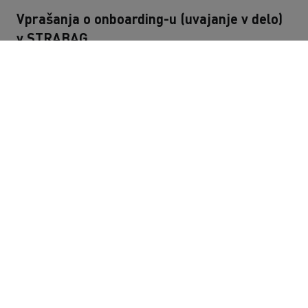
Vprašanja o onboarding-u (uvajanje v delo)
v STRABAG
Kako bom izvedel, kdaj in kam naj pridem prvi
delovni dan v STRABAG?
Na koga se lahko obrnem, če imam dodatna
vprašanja v zvezi z mojim onboardingom?
Vprašanja o postopku prijave na odprta
delovna mesta
Kako se lahko prijavim?
Kateri dokumenti so potrebni za prijavo?
Kaj se zgodi, ko se prijavim? Kako dolgo moram