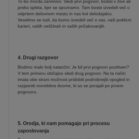
To bo morda zanimivo: Sledi prvi pogovor, bodisi v živo ali
preko spleta, kjer se spoznamo. Tam boste izvedeli več o
odprtem delovnem mestu in nas kot delodajalcu.
Veselimo se tudi, da bomo izvedeli več o vas, vaši poklicni
karieri, vaših veščinah in vaših pričakovanjih.
4. Drugi razgovor
Bodimo malo bolj natančni: Je bil prvi pogovor pozitiven?
V tem primeru običajno sledi drug pogovor. Na ta način
imata obe strani možnost pridobiti podrobnejši vpogled in
razjasniti morebitne dvome, ki so se porajali po prvem
pogovoru.
5. Orodja, ki nam pomagajo pri procesu
zaposlovanja