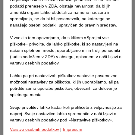
strani.
podatki prenesejo v ZDA, obstaja nevarnost, da bi jih
ameriški organi lahko obdelali za namene nadzora in
Nadalje je iz izključitve odgovornosti izvzeta tudi škoda,
spremljanja, ne da bi bil posameznik, na katerega se
ki temelji na grobi kršitvi dolžnosti iz malomarnosti z
nanašajo osebni podatki, upravičen do pravnih sredstev.
naše strani ali namerni grobi kršitvi dolžnosti iz
V zvezi s tem opozarjamo, da s klikom »Sprejmi vse
malomarnosti naših zakonskih zastopnikov ali
piškotke« privolite, da lahko piškotke, ki so nastavljeni na
pomočnikov.
našem spletnem mestu, uporabljamo mi in tretji ponudniki
(tudi s sedežem v ZDA) v obsegu, opisanem v naši Izjavi o
Prosimo upoštevajte, da ima izključno naše podjetje
varstvu osebnih podatkov.
avtorske pravice za vse na naši spletni strani objavljene
dokumente in da se z uporabo naše spletne strani
Lahko pa pri nastavitvah piškotkov nastavite posamezne
pravica v nobeni obliki nikomur ne priznava. Druga
možnosti nastavitev za piškotke, ki jih uporabljamo, ali pa
potrdite samo uporabo piškotkov, obveznih za delovanje
uporaba (npr. v reklamne namene) prav tako ni
spletnega mesta.
dovoljena, razen če vam je z naše strani bilo
posredovano pisno soglasje.
Svojo privolitev lahko kadar koli prekličete z veljavnostjo za
naprej. Svoje nastavitve lahko spremenite v naši Izjavi o
Če s pomočjo elektronskega napotka (povezave)
varstvu osebnih podatkov pod »Nastavitve piškotkov«.
omogočimo direkten ali indirekten dostop do tujih
Varstvo osebnih podatkov
|
Impresum
informacij, je zapisano, da za vsebino teh spletnih strani