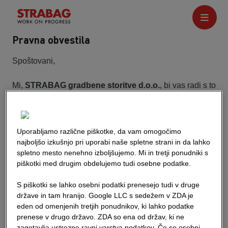
Pravna obvestila
Spoštovani,
Mi,
STRABAG gradbene storitve d.o.o.
, bi vas radi s to
spletno stranjo informirali o našem podjetju. Seveda
bomo vse informacije, ki so nam na voljo, preverili glede
točnosti, pravilnosti in aktualnosti. Kljub temu lahko tudi
Uporabljamo različne piškotke, da vam omogočimo
mi naredimo kakšno napako, zato vas prosimo za
najboljšo izkušnjo pri uporabi naše spletne strani in da lahko
razumevanje. Vse informacije na tej spletni strani lahko
spletno mesto nenehno izboljšujemo. Mi in tretji ponudniki s
spremenimo brez vnaprejšnjega opozorila, jih
piškotki med drugim obdelujemo tudi osebne podatke.
odstranimo ali na kakršen koli drug način preoblikujemo.
Opozarjamo, da so te informacije samo informativnega
S piškotki se lahko osebni podatki prenesejo tudi v druge
značaja, zato zavračamo vsakršno odgovornost za
države in tam hranijo. Google LLC s sedežem v ZDA je
eden od omenjenih tretjih ponudnikov, ki lahko podatke
škodo, ki bi nastala – iz kakršnih koli razlogov že – z
prenese v drugo državo. ZDA so ena od držav, ki ne
uporabo informacij, ki so navedene na naši spletni
zagotavlja ustrezne ravni varstva podatkov. Če se osebni