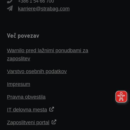
+386 1 54 66 700
karriere@strabag.com
Več povezav
Warnilo pred lažnimi ponudbami za
zaposlitev
Varstvo osebnih podatkov
Impresum
Pravna obvestila
IT delovna mesta
Zaposlitveni portal