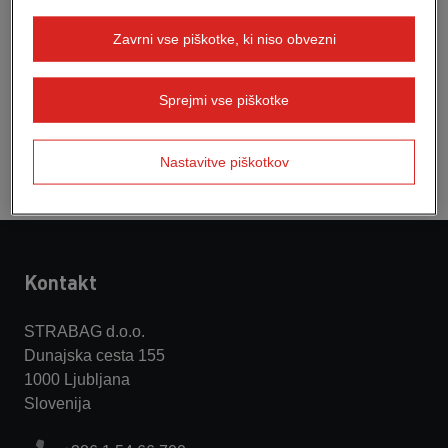
ne prevzemamo nobene odgovornosti.
Zavrni vse piškotke, ki niso obvezni
Na podlagi izključno informativnega značaja teh spletnih
strani je posebej poudarjeno, da je pravno-poslovna
Sprejmi vse piškotke
obveznost našega podjetja ali druga zadolžitev, v
kakršni koli obliki že, samo na podlagi razpoložljivih
informacij seveda izključena.
Nastavitve piškotkov
Kontakt
STRABAG d.o.o.
Dunajska cesta 155
1000 Ljubljana
Slovenija