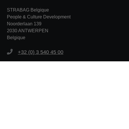
STRABAG Belgique
People & Culture Development
Noorderlaan 139
2030 ANTWERPEN
Belgique
+32 (0) 3 540 45 00
hrbenelux@strabag.com
Plus de liens
Attention aux offres d'emploi frauduleuses
Politique de confidentialité