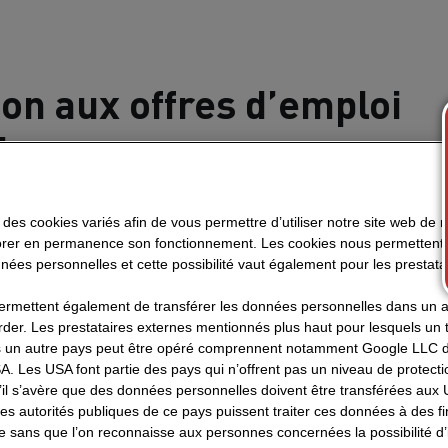
ion aux offres d’emploi
leuses
régulièrement des demandes d’information concernant la 
 des cookies variés afin de vous permettre d’utiliser notre site web de
 des offres d’emploi prétendument publiées au nom de 
orer en permanence son fonctionnement. Les cookies nous permettent d
nées personnelles et cette possibilité vaut également pour les prestata
que toutes les offres d’emploi officielles du groupe STR
ermettent également de transférer les données personnelles dans un a
publiées sur notre
.
page carrière officiel
rder. Les prestataires externes mentionnés plus haut pour lesquels un t
 un autre pays peut être opéré comprennent notamment Google LLC do
A. Les USA font partie des pays qui n’offrent pas un niveau de protec
res sont relayées sur d’autres plateformes d’emploi, elle
 S’il s’avère que des données personnelles doivent être transférées aux
’annonce originale publiée sur notre site. Nous vous invito
les autorités publiques de ce pays puissent traiter ces données à des fi
nce : toute offre d’emploi qui ne contient pas de lien ver
e sans que l’on reconnaisse aux personnes concernées la possibilité d’