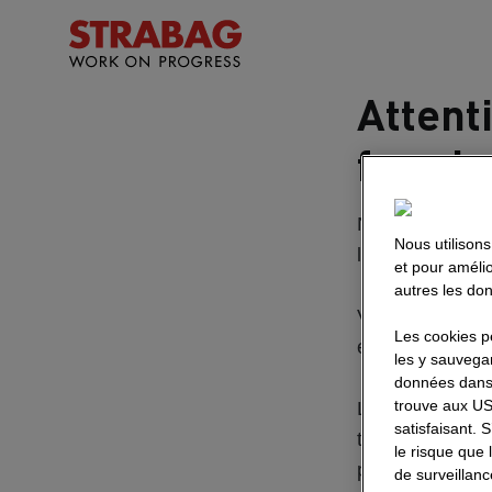
Attent
fraudu
Nous recevons 
Nous utilisons
l’authenticité
et pour améli
autres les don
Veuillez noter 
Les cookies p
exclusivement 
les y sauvega
données dans
trouve aux US
Lorsque nos off
satisfaisant.
toujours vers l
le risque que 
preuve de vigila
de surveillanc