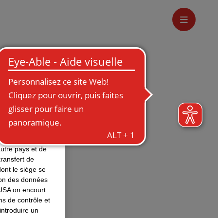
validité et
 manière optimale
STRABAG.
e traiter entre
ires externes.
ABAG sont
utre pays et de
ransfert de
nt le siège se
tion des données
s renvoient
 USA on encourt
ns à faire
ns de contrôle et
s notre site
introduire un