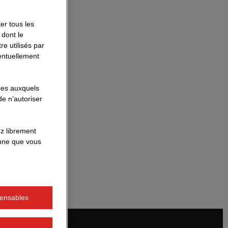
ntes.
er tous les
messagerie
 dont le
e utilisés par
’envoi de
entuellement
kies auxquels
e système de
e n’autoriser
z librement
se de contact
onne que vous
acter
pensables