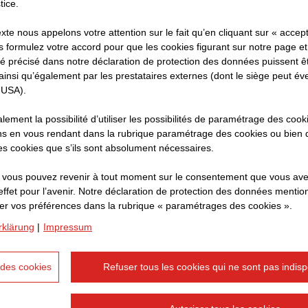
tice.
tre frauduleuse et doit être signalée aux autorités compéte
te nous appelons votre attention sur le fait qu’en cliquant sur « accept
fuse jamais d’offres d’emploi via des applications de 
 formulez votre accord pour que les cookies figurant sur notre page et
é précisé dans notre déclaration de protection des données puissent êtr
tsApp ou similaires. De même, nous ne demandons pas l
nsi qu’également par les prestataires externes (dont le siège peut év
r e-mail.
 USA).
ement la possibilité d’utiliser les possibilités de paramétrage des coo
idatures doivent être introduites exclusivement via notr
s en vous rendant dans la rubrique paramétrage des cookies ou bien d
igne officiel, accessible à partir de notre site carrière.
 des cookies que s’ils sont absolument nécessaires.
que vous pouvez revenir à tout moment sur le consentement que vous ave
 quant à l’authenticité d’une offre d’emploi ou d’une pri
effet pour l’avenir. Notre déclaration de protection des données menti
 STRABAG, veuillez consulter notre site officiel ou cont
er vos préférences dans la rubrique « paramétrages des cookies ».
tre équipe de recrutement.
rklärung
|
Impressum
des cookies
Refuser tous les cookies qui ne sont pas indis