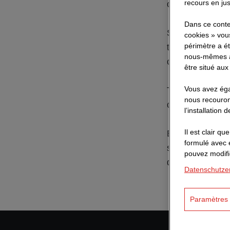
recours en jus
officiel peut ê
Dans ce contex
STRABAG ne dif
cookies » vous
périmètre a ét
telles que Wha
nous-mêmes ai
candidatures pa
être situé aux
Vous avez égal
Toutes les cand
nous recouron
candidature en l
l’installation
Il est clair 
En cas de doute
formulé avec 
se réclamant de
pouvez modifi
directement no
Datenschutze
Paramètres 