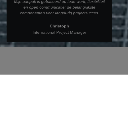
Mijn aanpak is gebaseerd op teamwork, flexibiliteit
en open communicatie; de belangrijkste
componenten voor langdurig projectsucces.
Christoph
International Project Manager
Terug naar Mensen bij STRABAG
Christoph, Project Manager bij
STRABAG International
Ontdek hoe hij uitdagingen overwint, teamwerk