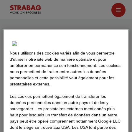
Actualités
Notre groupe vous offre un large éventail
Nous utilisons des cookies variés afin de vous permettre
d’utiliser notre site web de manière optimale et pour
d'incitations et d'opportunités, qu'il s'agisse de
améliorer en permanence son fonctionnement. Les cookies
projets passionnants ou de votre développement
nous permettent de traiter entre autres les données
personnel.
personnelles et cette possibilité vaut également pour les
prestataires externes.
Kategorie
Les cookies permettent également de transférer les
auswählen
données personnelles dans un autre pays et de les y
sauvegarder. Les prestataires externes mentionnés plus
haut pour lesquels un transfert de données dans un autre
pays peut être opéré comprennent notamment Google LLC
dont le siège se trouve aux USA. Les USA font partie des