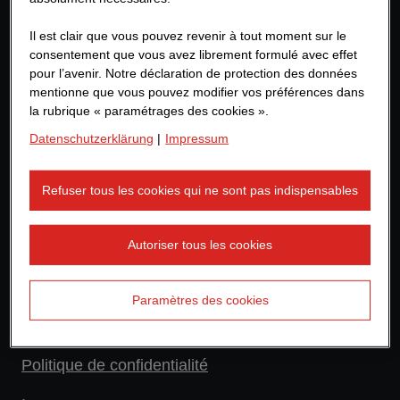
STRABAG Belgique
Il est clair que vous pouvez revenir à tout moment sur le
People & Culture Development
consentement que vous avez librement formulé avec effet
Noorderlaan 139
pour l’avenir. Notre déclaration de protection des données
2030 ANTWERPEN
mentionne que vous pouvez modifier vos préférences dans
la rubrique « paramétrages des cookies ».
Belgique
Datenschutzerklärung
|
Impressum
+32 (0) 3 540 45 00
Refuser tous les cookies qui ne sont pas indispensables
hrbenelux@strabag.com
Autoriser tous les cookies
Plus de liens
Paramètres des cookies
Attention aux offres d'emploi frauduleuses
Politique de confidentialité