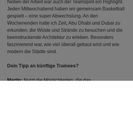
Neben der Arbeit war auch der Teamspirit ein Highlight.
Jeden Mittwochabend haben wir gemeinsam Basketball
gespielt – eine super Abwechslung. An den
Wochenenden hatte ich Zeit, Abu Dhabi und Dubai zu
erkunden, die Wüste und Strände zu besuchen und die
beeindruckende Architektur zu erleben. Besonders
faszinierend war, wie viel überall gebaut wird und wie
modern die Städte sind.
Dein Tipp an künftige Trainees?
Martin:
Nutzt die Möglichkeiten, die das
Traineeprogramm bei STRABAG bietet: Macht das, was
euch interessiert, und lernt so viele Bereiche wie
möglich kennen. Bleibt neugierig, stellt Fragen und holt
euch Wissen von erfahrenen Kolleg:innen. Vernetzt
euch mit anderen – das Traineeprogramm ist die
perfekte Gelegenheit, den Konzern kennenzulernen und
wertvolle Kontakte zu knüpfen. Seid offen für neue