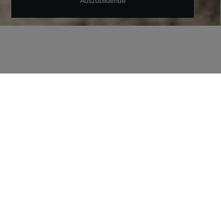
Auszubildende
Zurück zu Menschen bei STRABAG
Anne Killmer macht eine
Ausbildung zur
Baugeräteführerin bei
STRABAG
Was Anne ursprünglich mal werden wollte und wie
sie doch zu der Ausbildung zur Baugeräteführerin
gekommen ist – erfährst du hier!