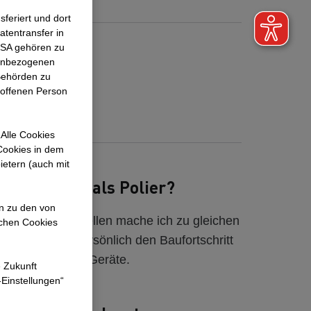
feriert und dort
atentransfer in
 USA gehören zu
dreas
nenbezogenen
TRABAG AG
Behörden zu
roffenen Person
lier im Hochbau
terreich
Alle Cookies
 Cookies in dem
ietern (auch mit
n Aufgaben als Polier?
en zu den von
- und Kleinbaustellen mache ich zu gleichen
ichen Cookies
, kontrolliere persönlich den Baufortschritt
e Material sowie Geräte.
e Zukunft
-Einstellungen“