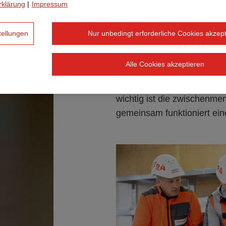
Was zeichnet deine
rklärung
|
Impressum
Polier:innen aus?
tellungen
Nur unbedingt erforderliche Cookies akzept
Man behält immer den Überbl
wenn man ein strukturierte
Alle Cookies akzeptieren
sollte man hohe Kompeten
Zusammenspiel der verschi
wichtig ist die zwischenm
gemeinsam funktioniert eine