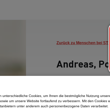
Zurück zu Menschen bei S
Andreas, Po
Was macht eigentlich
berichtet, was er auf s
behält und was ihm am
 unterschiedliche Cookies, um Ihnen die best­mögliche Nutzung unser
macht.
sowie um unsere Website fortlaufend zu verbessern. Mit den Cookies 
ttanbietern unter anderem auch personenbezogene Daten verarbeitet.