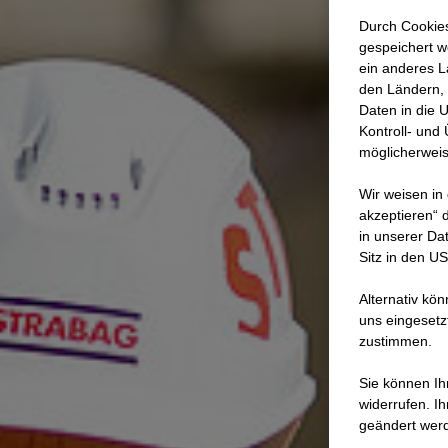
Durch Cookies
gespeichert w
ein anderes L
den Ländern, 
Daten in die 
Kontroll- und
möglicherweis
Wir weisen in
akzeptieren“ d
in unserer Da
Sitz in den U
Alternativ kö
uns eingesetz
zustimmen.
Sie können Ihr
widerrufen. I
geändert wer