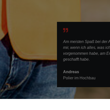
Am meisten Spaß bei der A
mir, wenn ich alles, was ich
vorgenommen habe, am E
geschafft habe.
Andreas
Polier im Hochbau