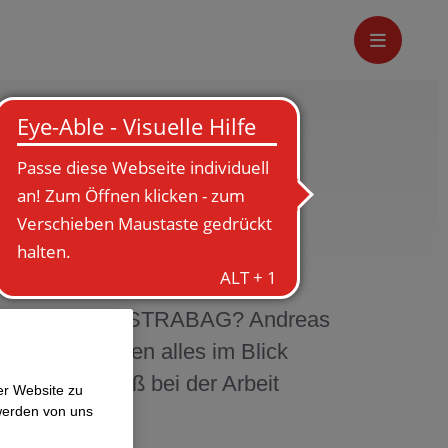
TRABAG
lier im Hochbau
 ein Polier bei STRABAG? Andreas
einen Baustellen alles im Blick
 meisten Spaß bei der Arbeit
er Website zu
werden von uns