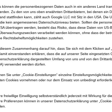
 können die personenbezogenen Daten auch in ein anderes Land trans
erden. Zu den von uns oben erwähnten Drittanbietern, bei denen ein D
and stattfinden kann, zählt auch Google LLC mit Sitz in den USA. Die
Name:
An
die kein angemessenes Datenschutzniveau bieten. Sollten die perso
Firma:
S
USA übertragen werden, besteht das Risiko, dass diese Daten von US-
 Überwachungszwecken verarbeitet werden können, ohne dass der bet
Aktuelle Position:
Po
e Rechtsbehelfsmöglichkeiten zustehen.
Land:
Ös
 diesem Zusammenhang darauf hin, dass Sie sich mit dem Klicken auf „
amit ein­ver­standen erklären, dass die auf unserer Seite eingesetzten
tenschutzerklärung dargestellten Umfang von uns und von den Drittanb
SA) verwendet werden dürfen.
Was gehört zu deine
nnen Sie unter „Cookie-Einstellungen“ einzelne Einstellungsmöglichkeit
Als Polier im Bereich Groß
ten Cookies vornehmen oder nur dem Einsatz von unbedingt erforderl
Teilen klassische Büroarbeit
und disponiere und bestell
e freiwillige Einwilligung selbstverständlich jederzeit mit Wirkung für di
hre Prä­fe­renzen können in unserer Datenschutzerklärung unter „Cookie
den.