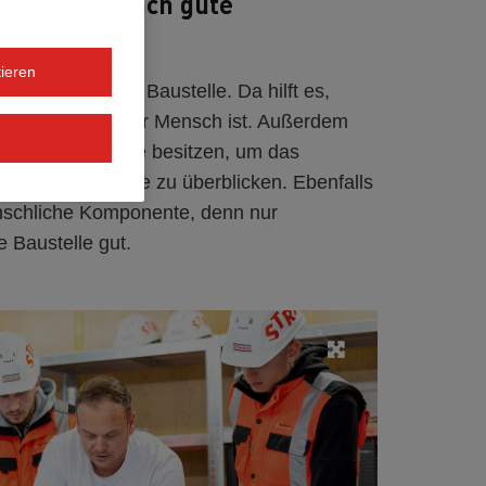
r Meinung nach gute
ieren
ick über seine Baustelle. Da hilft es,
r und zielstrebiger Mensch ist. Außerdem
z im Baugewerbe besitzen, um das
edenen Gewerke zu überblicken. Ebenfalls
enschliche Komponente, denn nur
 Baustelle gut.