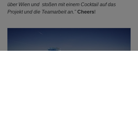
über Wien und stoßen mit einem Cocktail auf das
Projekt und die Teamarbeit an."
Cheers
!
Vielen Dank für die spannenden Einblicke und
weiterhin viel Spaß und Erfolg bei deiner Tätigkeit
als Projektleitung!