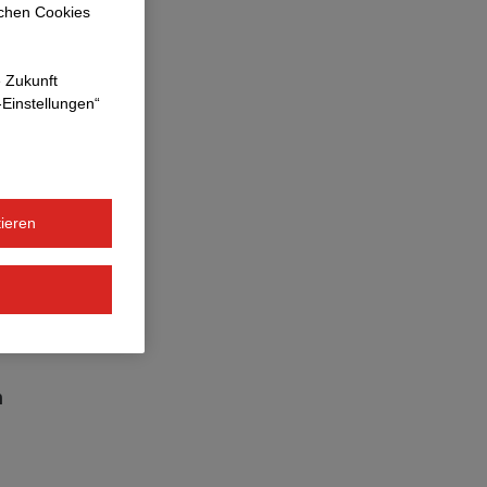
ichen Cookies
e Zukunft
-Einstellungen“
 mich
n meiner
ieren
l ist ideal für
n