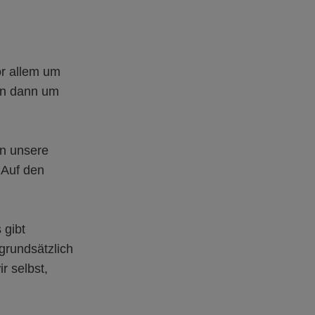
or allem um
en dann um
en unsere
 Auf den
 gibt
grundsätzlich
r selbst,