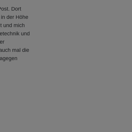
ost. Dort
n in der Höhe
ht und mich
ltetechnik und
er
auch mal die
dagegen