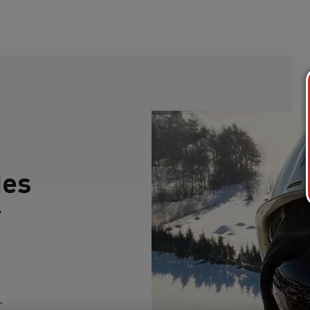
des
r
r