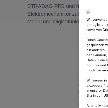
STRABAG PFS und hat sich vom
Elektromechaniker zum Spezialiste
Wir verwenden
Mobil- und Digitalfunktechnik entwi
ermöglichen, 
sowie von Dri
Durch Cookies
gespeichert w
ein anderes L
den Ländern, 
Daten in die 
Kontroll- und
möglicherweis
Sein Weg zeigt
Wir weisen in
Arbeitsleben p
akzeptieren“ d
Aufhören. Seit 
in unserer Da
Sitz in den U
seinen Job nich
seinem Werdega
Alternativ kö