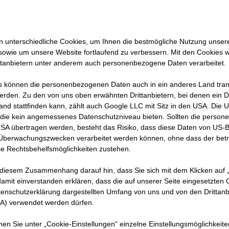
n für
 unterschiedliche Cookies, um Ihnen die best­mögliche Nutzung unser
ckelt.
sowie um unsere Website fortlaufend zu verbessern. Mit den Cookies 
ttanbietern unter anderem auch personenbezogene Daten verarbeitet.
 können die personenbezogenen Daten auch in ein anderes Land trans
erden. Zu den von uns oben erwähnten Drittanbietern, bei denen ein D
and stattfinden kann, zählt auch Google LLC mit Sitz in den USA. Die
die kein angemessenes Datenschutzniveau bieten. Sollten die perso
USA übertragen werden, besteht das Risiko, dass diese Daten von US-
 Überwachungszwecken verarbeitet werden können, ohne dass der bet
e Rechtsbehelfsmöglichkeiten zustehen.
, wie sehr Leidenschaft, Teamgeist und Technikbegeiste
 diesem Zusammenhang darauf hin, dass Sie sich mit dem Klicken auf „
rägen können. Auch mit Rentenanspruch denkt Roland ni
amit ein­ver­standen erklären, dass die auf unserer Seite eingesetzten
50 Jahren arbeitet er in luftiger Höhe, trotzt Wind und We
tenschutzerklärung dargestellten Umfang von uns und von den Drittanb
SA) verwendet werden dürfen.
t nur als Beruf, sondern als Berufung. Im Interview erzäh
ng, dem Wandel seiner Arbeit und der Bedeutung eine
nnen Sie unter „Cookie-Einstellungen“ einzelne Einstellungsmöglichkeit