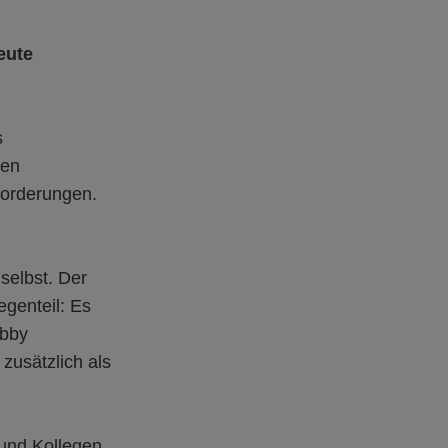
eute
s
uen
forderungen.
 selbst. Der
egenteil: Es
obby
zusätzlich als
 und Kollegen,