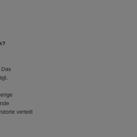
ik?
. Das
ägt.
herige
ende
dorte verteilt