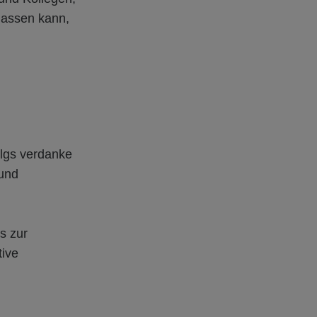
lassen kann,
lgs verdanke
 und
s zur
tive