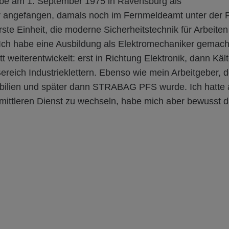
be am 1. September 1975 in Ravensburg als
 angefangen, damals noch im Fernmeldeamt unter der P
rste Einheit, die moderne Sicherheitstechnik für Arbeite
 Ich habe eine Ausbildung als Elektromechaniker gemac
itt weiterentwickelt: erst in Richtung Elektronik, dann Kä
Bereich Industrieklettern. Ebenso wie mein Arbeitgeber, d
ilien und später dann STRABAG PFS wurde. Ich hatte 
mittleren Dienst zu wechseln, habe mich aber bewusst 