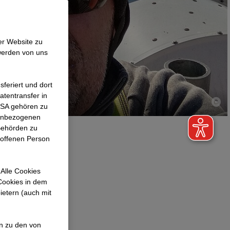
er Website zu
werden von uns
feriert und dort
atentransfer in
 USA gehören zu
nenbezogenen
Behörden zu
roffenen Person
rung ein
Alle Cookies
cht ans
 Cookies in dem
tter und sieht
ietern (auch mit
lt er von
s starken
en zu den von