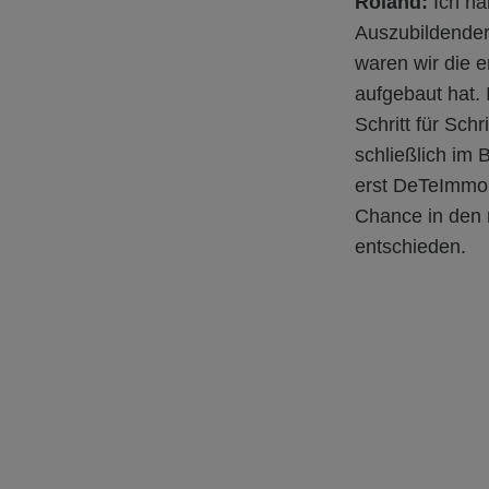
Roland:
Ich ha
Auszubildender
waren wir die e
aufgebaut hat.
Schritt für Schr
schließlich im 
erst DeTeImmob
Chance in den 
entschieden.