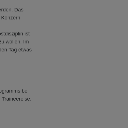
erden. Das
n Konzern
tdisziplin ist
zu wollen. Im
eden Tag etwas
programms bei
Traineereise.