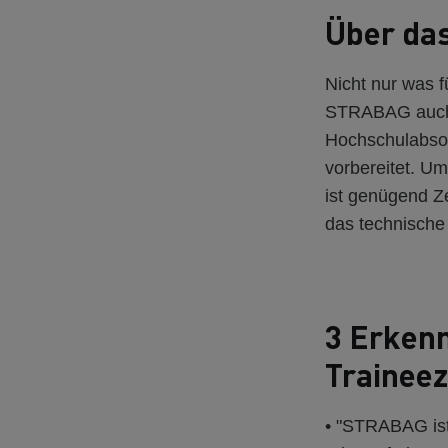
Über da
Nicht nur was 
STRABAG auch
Hochschulabsolv
vorbereitet. U
ist genügend Z
das technische
3 Erkenn
Traineez
• "STRABAG ist