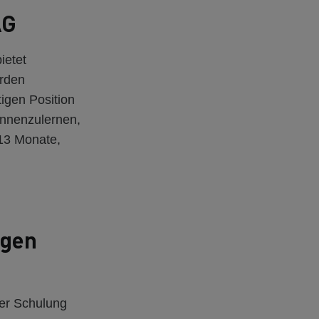
AG
ietet
erden
tigen Position
ennenzulernen,
13 Monate,
igen
ner Schulung