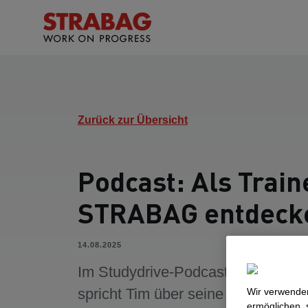
Zurück zur Übersicht
Podcast: Als Train
STRABAG entdeck
14.08.2025
Im Studydrive-Podcast "Career to
spricht Tim über seine aktuellen
Wir verwenden
ermöglichen, 