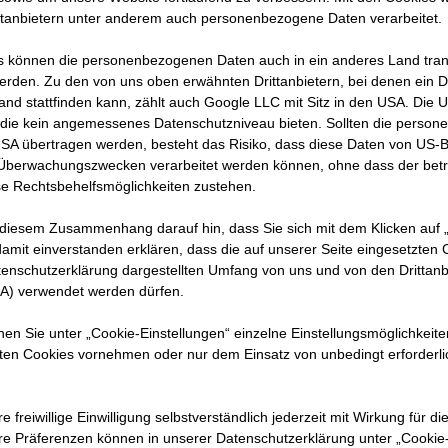
ee. Was
ttanbietern unter anderem auch personenbezogene Daten verarbeitet.
G für
 können die personenbezogenen Daten auch in ein anderes Land trans
 hier.
erden. Zu den von uns oben erwähnten Drittanbietern, bei denen ein D
and stattfinden kann, zählt auch Google LLC mit Sitz in den USA. Die
die kein angemessenes Datenschutzniveau bieten. Sollten die perso
USA übertragen werden, besteht das Risiko, dass diese Daten von US-
 Überwachungszwecken verarbeitet werden können, ohne dass der bet
e Rechtsbehelfsmöglichkeiten zustehen.
 diesem Zusammenhang darauf hin, dass Sie sich mit dem Klicken auf „
amit ein­ver­standen erklären, dass die auf unserer Seite eingesetzten
tenschutzerklärung dargestellten Umfang von uns und von den Drittanb
SA) verwendet werden dürfen.
die Bauleitung. Ob Erdbau, Entwässerungsbau oder Verk
 Trainee hat schon einiges bei STRABAG kennengelernt
nnen Sie unter „Cookie-Einstellungen“ einzelne Einstellungsmöglichkeit
ten Cookies vornehmen oder nur dem Einsatz von unbedingt erforderl
nd erste Ansprechperson, wenn er was auf dem Herzen ha
olle übernimmt meist ein:e ehemalige:r Trainee oder m
ammitglied.
e freiwillige Einwilligung selbstverständlich jederzeit mit Wirkung für di
hre Prä­fe­renzen können in unserer Datenschutzerklärung unter „Cookie