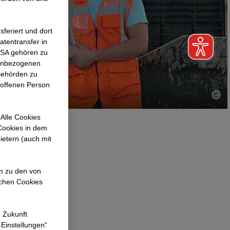
feriert und dort
atentransfer in
 USA gehören zu
nenbezogenen
Behörden zu
roffenen Person
Alle Cookies
 Cookies in dem
ietern (auch mit
ehrswegebau –
. Immer an
en zu den von
ichen Cookies
t: sein
anchmal auch
e Zukunft
-Einstellungen“