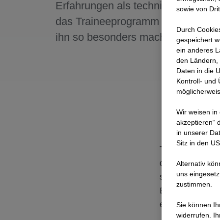
Erfahrungen als technischer Train
sowie von Dri
das Traineeprogramm bei STRABA
Durch Cookies
ihn so besonders macht, erfährst du
gespeichert w
ein anderes L
den Ländern, 
Daten in die 
Kontroll- und
möglicherweis
Wir weisen in
akzeptieren“ d
in unserer Da
Sitz in den U
Tims Ziel ist 
der technische
Alternativ kö
uns eingesetz
seiner Seite u
zustimmen.
Buddy. Diese R
ein anderes Te
Sie können Ihr
widerrufen. I