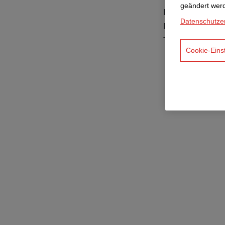
geändert wer
In Deutschland 
Datenschutze
Monate im Ausl
Tunnelbauproje
Cookie-Eins