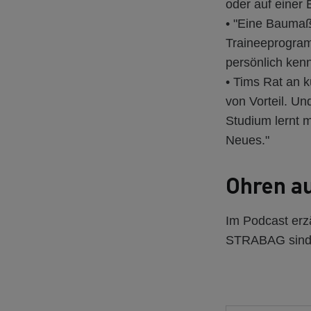
oder auf einer 
• "Eine Baumaß
Traineeprogra
persönlich ken
• Tims Rat an k
von Vorteil. Un
Studium lernt m
Neues."
Ohren au
Im Podcast erzä
STRABAG sind. 