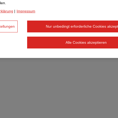
den.
verbringt Tim insgesamt ein Jahr seiner Traineezeit, wei
rklärung
|
Impressum
and, genauer gesagt in Großbritannien. Dort wird er an
kt in der Nähe von London arbeiten.
tellungen
Nur unbedingt erforderliche Cookies akzept
Alle Cookies akzeptieren