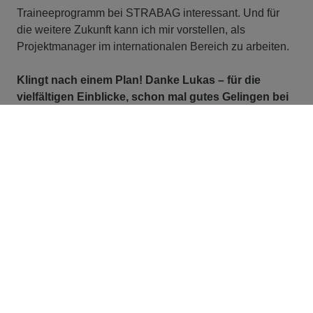
Traineeprogramm bei STRABAG interessant. Und für
die weitere Zukunft kann ich mir vorstellen, als
Projektmanager im internationalen Bereich zu arbeiten.
Klingt nach einem Plan! Danke Lukas – für die
vielfältigen Einblicke, schon mal gutes Gelingen bei
deiner Bachelorarbeit und viel Spaß und Erfolg bei
deiner weiteren Entwicklung! Vielleicht sprechen wir
uns künftig wieder rund um eines unserer
internationalen Projekte.
JOBBÖRSE
Bist du bereit für deine
persönliche Reise bei
STRABAG?