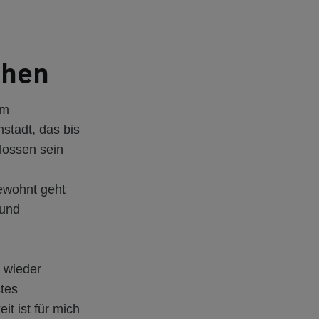
chen
em
stadt, das bis
ossen sein
ewohnt geht
 und
 wieder
stes
it ist für mich