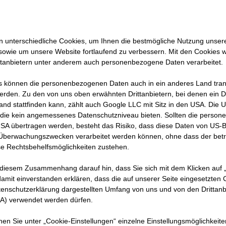
 unterschiedliche Cookies, um Ihnen die best­mögliche Nutzung unser
sowie um unsere Website fortlaufend zu verbessern. Mit den Cookies 
ttanbietern unter anderem auch personenbezogene Daten verarbeitet.
urch
 können die personenbezogenen Daten auch in ein anderes Land trans
b
erden. Zu den von uns oben erwähnten Drittanbietern, bei denen ein D
nbau –
and stattfinden kann, zählt auch Google LLC mit Sitz in den USA. Die
die kein angemessenes Datenschutzniveau bieten. Sollten die perso
rderung
USA übertragen werden, besteht das Risiko, dass diese Daten von US-
ispiel
 Überwachungszwecken verarbeitet werden können, ohne dass der bet
e Rechtsbehelfsmöglichkeiten zustehen.
n
le bei
 diesem Zusammenhang darauf hin, dass Sie sich mit dem Klicken auf „
amit ein­ver­standen erklären, dass die auf unserer Seite eingesetzten
tenschutzerklärung dargestellten Umfang von uns und von den Drittanb
SA) verwendet werden dürfen.
nnen Sie unter „Cookie-Einstellungen“ einzelne Einstellungsmöglichkeit