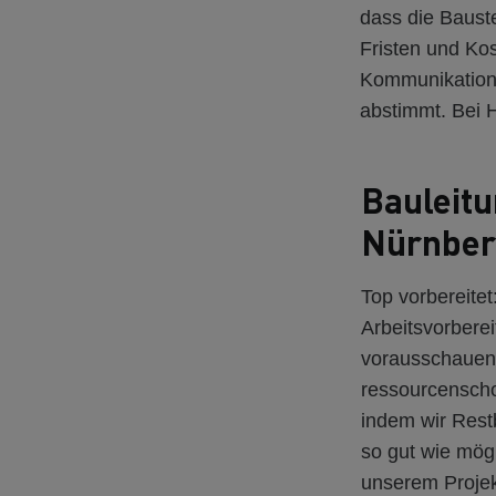
dass die Bauste
Fristen und Ko
Kommunikation 
abstimmt. Bei 
Bauleit
Nürnber
Top vorbereitet
Arbeitsvorbere
vorausschauend
ressourcenscho
indem wir Rest
so gut wie mögl
unserem Projek