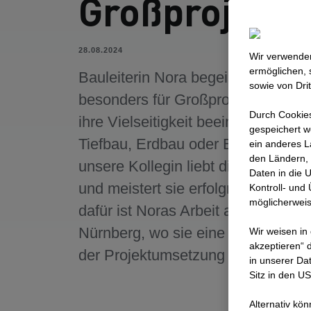
Großprojekte
28.08.2024
Wir verwenden
ermöglichen, 
Bauleiterin Nora begeistert sich
sowie von Dri
besonders für Großprojekte, die d
Durch Cookies
ihre Vielseitigkeit beeindrucken. O
gespeichert w
Tiefbau, Erdbau oder Betondecke
ein anderes L
den Ländern, 
unsere Kollegin liebt die Herausfo
Daten in die 
und meistert sie erfolgreich. Ein Be
Kontroll- und
möglicherweis
dafür ist Noras Arbeit am Flughafe
Nürnberg, wo sie eine zentrale Rol
Wir weisen in
akzeptieren“ d
der Projektumsetzung spielte.
in unserer Da
Sitz in den U
Alternativ kö