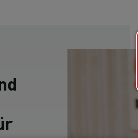
nd
ür