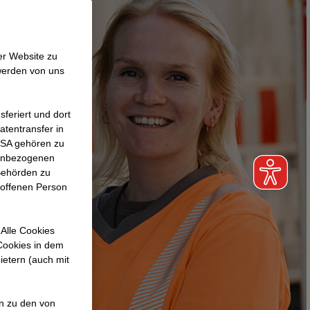
er Website zu
werden von uns
feriert und dort
atentransfer in
 USA gehören zu
nenbezogenen
Behörden zu
roffenen Person
Alle Cookies
 Cookies in dem
ietern (auch mit
en zu den von