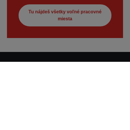
Tu nájdeš všetky voľné pracovné
miesta
Kontakt
STRABAG s.r.o.
Mlynské Nivy 61/A
82518 Bratislava
Slovenská republika
+421 2 3262 1111