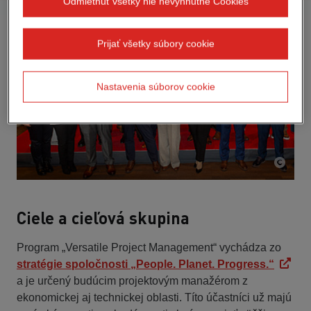
Odmietnuť všetky nie nevyhnutné Cookies
Prijať všetky súbory cookie
Nastavenia súborov cookie
Ciele a cieľová skupina
Program „Versatile Project Management“ vychádza zo
stratégie spoločnosti „People. Planet. Progress.“
a je určený budúcim projektovým manažérom z
ekonomickej aj technickej oblasti. Títo účastníci už majú