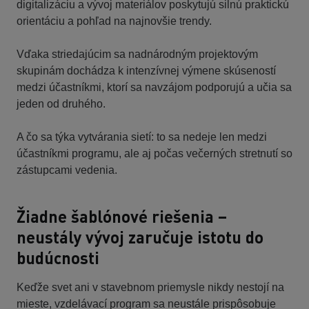
digitalizáciu a vývoj materiálov poskytujú silnú praktickú
orientáciu a pohľad na najnovšie trendy.
Vďaka striedajúcim sa nadnárodným projektovým
skupinám dochádza k intenzívnej výmene skúseností
medzi účastníkmi, ktorí sa navzájom podporujú a učia sa
jeden od druhého.
A čo sa týka vytvárania sietí: to sa nedeje len medzi
účastníkmi programu, ale aj počas večerných stretnutí so
zástupcami vedenia.
Žiadne šablónové riešenia –
neustály vývoj zaručuje istotu do
budúcnosti
Keďže svet ani v stavebnom priemysle nikdy nestojí na
mieste, vzdelávací program sa neustále prispôsobuje