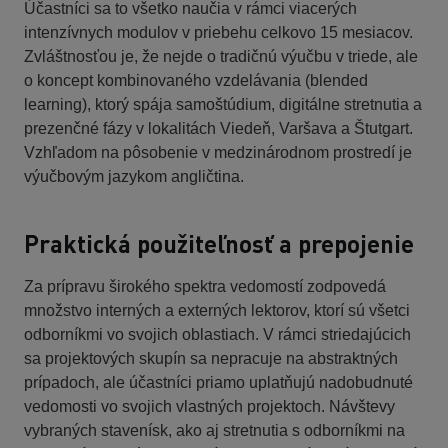
Účastníci sa to všetko naučia v rámci viacerých
intenzívnych modulov v priebehu celkovo 15 mesiacov.
Zvláštnosťou je, že nejde o tradičnú výučbu v triede, ale
o koncept kombinovaného vzdelávania (blended
learning), ktorý spája samoštúdium, digitálne stretnutia a
prezenčné fázy v lokalitách Viedeň, Varšava a Štutgart.
Vzhľadom na pôsobenie v medzinárodnom prostredí je
výučbovým jazykom angličtina.
Praktická použiteľnosť a prepojenie
Za prípravu širokého spektra vedomostí zodpovedá
množstvo interných a externých lektorov, ktorí sú všetci
odborníkmi vo svojich oblastiach. V rámci striedajúcich
sa projektových skupín sa nepracuje na abstraktných
prípadoch, ale účastníci priamo uplatňujú nadobudnuté
vedomosti vo svojich vlastných projektoch. Návštevy
vybraných stavenísk, ako aj stretnutia s odborníkmi na