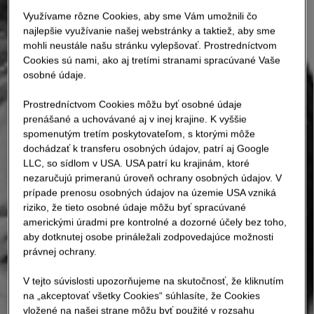
Využívame rôzne Cookies, aby sme Vám umožnili čo
najlepšie využívanie našej webstránky a taktiež, aby sme
mohli neustále našu stránku vylepšovať. Prostredníctvom
Cookies sú nami, ako aj tretími stranami spracúvané Vaše
osobné údaje.
Prostredníctvom Cookies môžu byť osobné údaje
prenášané a uchovávané aj v inej krajine. K vyššie
spomenutým tretím poskytovateľom, s ktorými môže
dochádzať k transferu osobných údajov, patrí aj Google
LLC, so sídlom v USA. USA patrí ku krajinám, ktoré
nezaručujú primeranú úroveň ochrany osobných údajov. V
prípade prenosu osobných údajov na územie USA vzniká
riziko, že tieto osobné údaje môžu byť spracúvané
americkými úradmi pre kontrolné a dozorné účely bez toho,
aby dotknutej osobe prináležali zodpovedajúce možnosti
právnej ochrany.
V tejto súvislosti upozorňujeme na skutočnosť, že kliknutím
na „akceptovať všetky Cookies“ súhlasíte, že Cookies
vložené na našej strane môžu byť použité v rozsahu