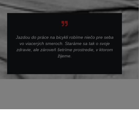
Jazdou do práce na bicykli robíme niečo pre seba
vo viacerých smeroch. Staráme sa tak o svoje
zdravie, ale zároveň šetríme prostredie, v ktorom
žijeme.
Späť na #iworkonprogress