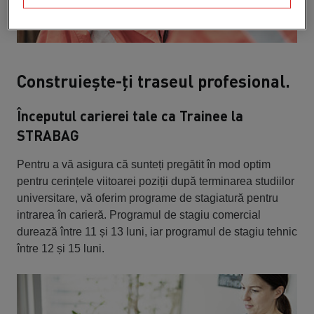
Construiește-ți traseul profesional.
Începutul carierei tale ca Trainee la
STRABAG
Pentru a vă asigura că sunteți pregătit în mod optim
pentru cerințele viitoarei poziții după terminarea studiilor
universitare, vă oferim programe de stagiatură pentru
intrarea în carieră. Programul de stagiu comercial
durează între 11 și 13 luni, iar programul de stagiu tehnic
între 12 și 15 luni.