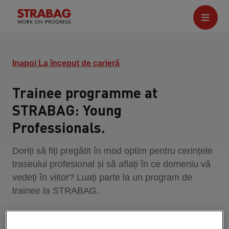
Inapoi La început de carieră
Trainee programme at
STRABAG: Young
Professionals.
Doriți să fiți pregătit în mod optim pentru cerințele
traseului profesional și să aflați în ce domeniu vă
vedeți în viitor? Luați parte la un program de
trainee la STRABAG.