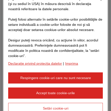
(şi cu sediul în USA) în măsura descrisă în declaraţia
noastră referitoare la datele personale.
Puteţi folosi alternativ în setările cookie-urilor posibilităţile de
setare individuală a cookie-urilor folosite de noi şi să
acceptaţi doar setarea cookiue-urilor absolut necesare.
Desigur puteţi revoca oricând, cu acţiune în viitor, acordul
dumneavoastră. Preferinţele dumneavoastră pot fi
modificate în politica noastră de confidenţialitate, la “setări
cookie-uri”.
Declaraţie privind protecţia datelor
|
Imprima
Respingere cookie-uri care nu sunt necesare
Accept toate cookie-urile
Setări cookie-uri