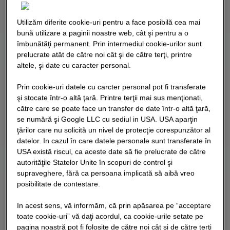
Utilizăm diferite cookie-uri pentru a face posibilă cea mai
bună utilizare a paginii noastre web, cât şi pentru a o
îmbunătăţi permanent. Prin intermediul cookie-urilor sunt
prelucrate atât de către noi cât şi de către terţi, printre
altele, şi date cu caracter personal.
Prin cookie-uri datele cu carcter personal pot fi transferate
şi stocate într-o altă ţară. Printre terţii mai sus menţionati,
către care se poate face un transfer de date într-o altă ţară,
se numără şi Google LLC cu sediul in USA. USA aparţin
ţărilor care nu solicită un nivel de protecţie corespunzător al
datelor. In cazul în care datele personale sunt transferate în
USA există riscul, ca aceste date să fie prelucrate de către
autorităţile Statelor Unite în scopuri de control şi
supraveghere, fără ca persoana implicată să aibă vreo
posibilitate de contestare.
In acest sens, vă informăm, că prin apăsarea pe “acceptare
toate cookie-uri” vă daţi acordul, ca cookie-urile setate pe
pagina noastră pot fi folosite de către noi cât şi de către terţi