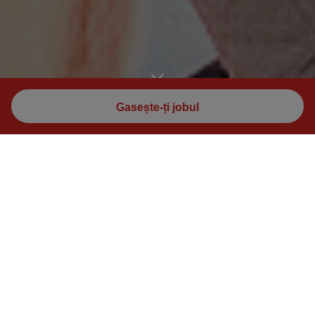
Gasește-ți jobul
Progresul începe cu tine.
De ce avem atât de mult succes? Pentru că
aproximativ 89.000 de oameni din întreaga lume
construiesc progresul la STRABAG.
Află mai multe despre calea noastră către
viitor aici.