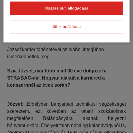
Összes süti elfogadása
Sütik beállítása
József karrier történetével az alábbi interjúban
ismerkedhettek meg.
Szia József, már több mint 30 éve dolgozol a
STRABAG-nál. Hogyan alakult a karriered a
konszernnél az évek során?
József
: „Erdélyben bányaipari technikusi végzettséget
szereztem, ezt követően az ottani szokásoknak
megfelelően Balánbányára akartak helyezni
bányamunkára. Ehelyett talán némileg kalandvágyból is,
átjöttem Magyarországra és 1994 májusában elkezdtem