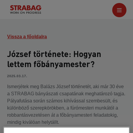
Vissza a főoldalra
József története: Hogyan
lettem főbányamester?
2025.03.17.
Ismerjétek meg Balázs József történetét, aki már 30 éve
a STRABAG bányászati csapatának meghatározó tagja.
Pályafutása során számos kihívással szembesült, és
különböző szerepkörökben, a fúrómesteri munkától a
robbantásvezetésen át a főbányamesteri feladatokig,
mindig kiválóan helytállt.