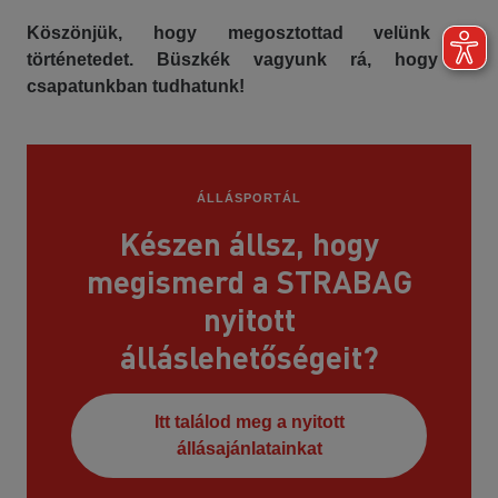
Köszönjük, hogy megosztottad velünk a
történetedet. Büszkék vagyunk rá, hogy a
csapatunkban tudhatunk!
ÁLLÁSPORTÁL
Készen állsz, hogy
megismerd a STRABAG
nyitott
álláslehetőségeit?
Itt találod meg a nyitott
állásajánlatainkat