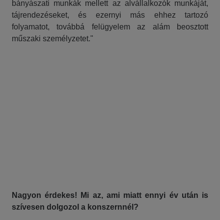
bányászati munkák mellett az alvállalkozók munkáját,
tájrendezéseket, és ezernyi más ehhez tartozó
folyamatot, továbbá felügyelem az alám beosztott
műszaki személyzetet."
Nagyon érdekes! Mi az, ami miatt ennyi év után is
szívesen dolgozol a konszernnél?