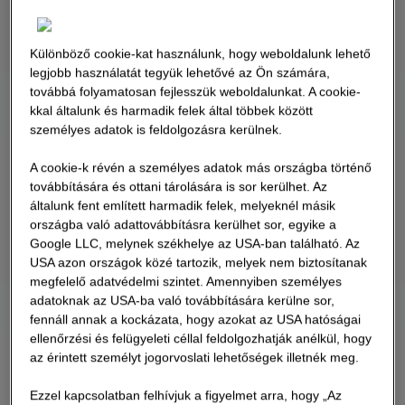
Különböző cookie-kat használunk, hogy weboldalunk lehető
legjobb használatát tegyük lehetővé az Ön számára,
továbbá folyamatosan fejlesszük weboldalunkat. A cookie-
kkal általunk és harmadik felek által többek között
személyes adatok is feldolgozásra kerülnek.
A cookie-k révén a személyes adatok más országba történő
továbbítására és ottani tárolására is sor kerülhet. Az
általunk fent említett harmadik felek, melyeknél másik
országba való adattovábbításra kerülhet sor, egyike a
Google LLC, melynek székhelye az USA-ban található. Az
USA azon országok közé tartozik, melyek nem biztosítanak
megfelelő adatvédelmi szintet. Amennyiben személyes
adatoknak az USA-ba való továbbítására kerülne sor,
fennáll annak a kockázata, hogy azokat az USA hatóságai
ellenőrzési és felügyeleti céllal feldolgozhatják anélkül, hogy
az érintett személyt jogorvoslati lehetőségek illetnék meg.
Ezzel kapcsolatban felhívjuk a figyelmet arra, hogy „Az