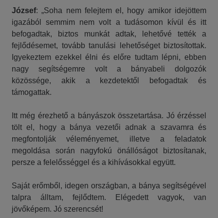
József
: „Soha nem felejtem el, hogy amikor idejöttem
igazából semmim nem volt a tudásomon kívül és itt
befogadtak, biztos munkát adtak, lehetővé tették a
fejlődésemet, tovább tanulási lehetőséget biztosítottak.
Igyekeztem ezekkel élni és előre tudtam lépni, ebben
nagy segítségemre volt a bányabeli dolgozók
közössége, akik a kezdetektől befogadtak és
támogattak.
Itt még érezhető a bányászok összetartása. Jó érzéssel
tölt el, hogy a bánya vezetői adnak a szavamra és
megfontolják véleményemet, illetve a feladatok
megoldása során nagyfokú önállóságot biztosítanak,
persze a felelősséggel és a kihívásokkal együtt.
Saját erőmből, idegen országban, a bánya segítségével
talpra álltam, fejlődtem. Elégedett vagyok, van
jövőképem. Jó szerencsét!