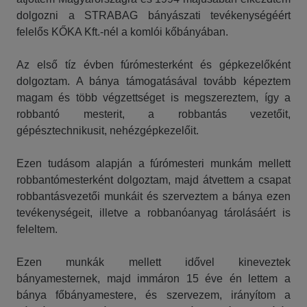
dolgozni a STRABAG bányászati tevékenységéért
felelős KŐKA Kft.-nél a komlói kőbányában.
Az első tíz évben fúrómesterként és gépkezelőként
dolgoztam. A bánya támogatásával tovább képeztem
magam és több végzettséget is megszereztem, így a
robbantó mesterit, a robbantás vezetőit,
gépésztechnikusit, nehézgépkezelőit.
Ezen tudásom alapján a fúrómesteri munkám mellett
robbantómesterként dolgoztam, majd átvettem a csapat
robbantásvezetői munkáit és szerveztem a bánya ezen
tevékenységeit, illetve a robbanóanyag tárolásáért is
feleltem.
Ezen munkák mellett idővel kineveztek
bányamesternek, majd immáron 15 éve én lettem a
bánya főbányamestere, és szervezem, irányítom a