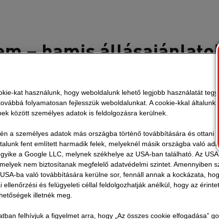
em – hamis állásajánlato
apunk kérdéseket álláshirdetéseink érvényességéről é
kie-kat használunk, hogy weboldalunk lehető legjobb használatát tegy
ovábbá folyamatosan fejlesszük weboldalunkat. A cookie-kkal általunk
bbek között személyes adatok is feldolgozásra kerülnek.
orton belüli összes hivatalos állásajánlatot a
hivatalo
vén a személyes adatok más országba történő továbbítására és ottani tá
ltalunk fent említett harmadik felek, melyeknél másik országba való ad
 weboldalakon is közzéteszünk álláshirdetéseket, azo
 egyike a Google LLC, melynek székhelye az USA-ban található. Az US
y linket a honlapunkon található hivatalos állásajánlatr
, melyek nem biztosítanak megfelelő adatvédelmi szintet. Amennyiben 
etés, amely nem tartalmaz linket a hivatalos weboldalunk
USA-ba való továbbítására kerülne sor, fennáll annak a kockázata, ho
ellenőrzési és felügyeleti céllal feldolgozhatják anélkül, hogy az érinte
 a rendőrségnek be kell jelentenie. A STRABAG nem hird
ehetőségek illetnék meg.
üzenetküldő alkalmazásokon (pl. WhatsApp) keresztül, és
ezéseket e-mailben küldjék el. Minden pályázatot a ST
atban felhívjuk a figyelmet arra, hogy „Az összes cookie elfogadása” g