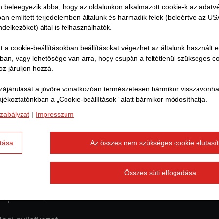
Ön beleegyezik abba, hogy az oldalunkon alkalmazott cookie-k az adatv
i rendszerén keresztül kell benyújtani, amelyhez a fenti l
ban említett terjedelemben általunk és harmadik felek (beleértve az U
t hozzá.
ndelkezőket) által is felhasználhatók.
t a cookie-beállításokban beállításokat végezhet az általunk használt 
tban, vagy lehetősége van arra, hogy csupán a feltétlenül szükséges c
z járuljon hozzá.
ájárulását a jövőre vonatkozóan természetesen bármikor visszavonhatj
ájékoztatónkban a „Cookie-beállítások” alatt bármikor módosíthatja.
További linkek
zabályzat
|
Impresszum
Figyelmeztetés a hamis
ítása
Az összes nem szükséges cookie elutasí
állásajánlatokra
Összes süti elfogadása
Adatvédelmi szabályzat
Impresszum