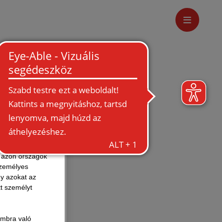
k
s
ük lehetővé az
 és harmadik
s honlapon
rolására is sor
attovábbításra
k mindig
A azon országok
a. Bármely
személyes
ra, csalás
gy azokat az
tt személyt
et
 nem kéri,
RABAG belső
ombra való