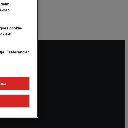
édelmi
inken
SA-ban
egyes cookie-
ookie-k
a. Preferenciáit
tása