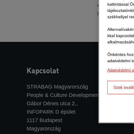
kattintással 
online pályázat
tájékoztatónk
keresztül férhe
székhellyel re
Alternatívakén
kkal kapcsola
alkalmazásáho
Önkéntes hozz
adatvédelmi t
Kapcsolat
Adatvédelmi s
STRABAG Magyarország
Sütik beáll
People & Culture Development
Gábor Dénes utca 2.,
INFOPARK D épület
1117 Budapest
Magyarország