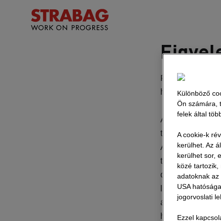
Figyel
Rendszeresen k
hitelességéről.
Különböző coo
Ön számára, t
felek által tö
A STRABAG Csop
tesszük közzé.
A cookie-k ré
kerülhet. Az á
Amennyiben más
kerülhet sor,
tartalmaznak eg
közé tartozik
olyan álláshird
adatoknak az 
USA hatóságai 
lehet, amelyet
jogorvoslati l
álláshelyeket 
hogy a jelentk
Ezzel kapcsol