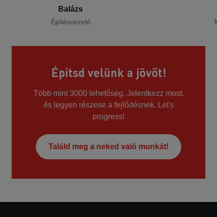
Balázs
Építésvezető
Építsd velünk a jövőt!
Több mint 3000 lehetőség. Jelentkezz most,
és legyen részese a fejlődésnek. Let's
progress!
Találd meg a neked való munkát!