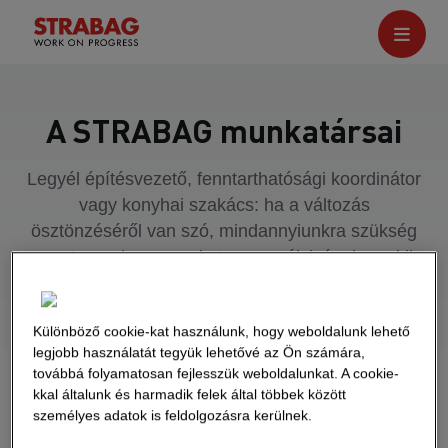
A STRABAG munkatársai
Legyél építésvezető, fenntarthatósági koordinátor
vagy konyhai szakács: ha a változás
ösztönzéséről van szó, mindannyiunkra szükség
van. Ismerd meg azokat a személyiségeket, akik
egy projekt keretében vagy személyes
elkötelezettségük révén innovatív szellemükkel
Különböző cookie-kat használunk, hogy weboldalunk lehető
nap mint nap a jövőt építik.
Let's progress!
legjobb használatát tegyük lehetővé az Ön számára,
továbbá folyamatosan fejlesszük weboldalunkat. A cookie-
kkal általunk és harmadik felek által többek között
személyes adatok is feldolgozásra kerülnek.