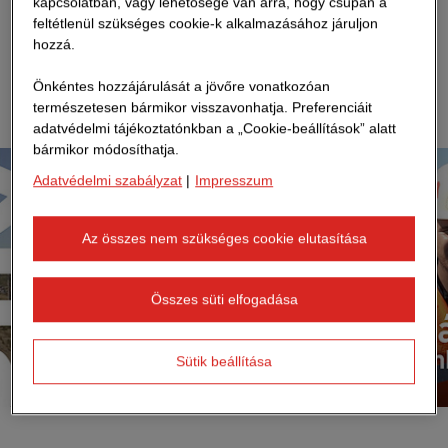
kapcsolatban, vagy lehetősége van arra, hogy csupán a
csapatban, ahol a projekt elejétől a végéig, legyen az zsaluzás,
betonozás, felületek javítása, vagy akár a konténerbázisok
feltétlenül szükséges cookie-k alkalmazásához járuljon
Zsófia, szennyvíztechnológus
elköltöztetése.
hozzá.
Tudj meg többet
Fő feleadatai közé tartozik a szennyvíztisztítás, illetve
Önkéntes hozzájárulását a jövőre vonatkozóan
szennyvízelvezetés fejlesztése.
természetesen bármikor visszavonhatja. Preferenciáit
Alvállalkozók munkáját is koordinálja.
adatvédelmi tájékoztatónkban a „Cookie-beállítások” alatt
bármikor módosíthatja.
Adatvédelmi szabályzat
|
Impresszum
Az összes nem szükséges cookie elutasítása
Összes süti elfogadása
Sütik beállítása