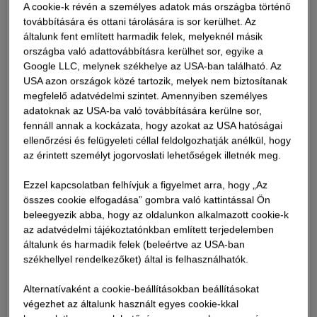
A cookie-k révén a személyes adatok más országba történő
továbbítására és ottani tárolására is sor kerülhet. Az
általunk fent említett harmadik felek, melyeknél másik
országba való adattovábbításra kerülhet sor, egyike a
Google LLC, melynek székhelye az USA-ban található. Az
USA azon országok közé tartozik, melyek nem biztosítanak
megfelelő adatvédelmi szintet. Amennyiben személyes
adatoknak az USA-ba való továbbítására kerülne sor,
fennáll annak a kockázata, hogy azokat az USA hatóságai
ellenőrzési és felügyeleti céllal feldolgozhatják anélkül, hogy
az érintett személyt jogorvoslati lehetőségek illetnék meg.
Ezzel kapcsolatban felhívjuk a figyelmet arra, hogy „Az
összes cookie elfogadása” gombra való kattintással Ön
Tudja meg, hogy mi motiválja
beleegyezik abba, hogy az oldalunkon alkalmazott cookie-k
munkatársainkat
Gergő, építésvezető
az adatvédelmi tájékoztatónkban említett terjedelemben
általunk és harmadik felek (beleértve az USA-ban
székhellyel rendelkezőket) által is felhasználhatók.
Minden reggel a munkaterületen kezd. Egyeztet
József, kőműves
a csapatával, alvállalkozókkal, eligazítást tart, és
Alternatívaként a cookie-beállításokban beállításokat
átbeszélik, hogy mit és hol építenek az adott
végezhet az általunk használt egyes cookie-kkal
József 2019 óta dolgozik a STRABAG-nál, a szerkezetépítő
napon.