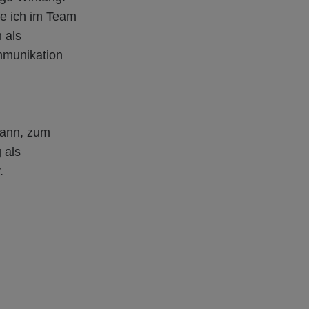
re ich im Team
 als
mmunikation
 kann, zum
 als
v.