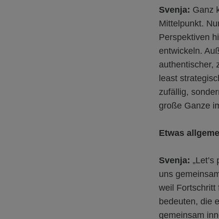
Svenja:
Ganz k
Mittelpunkt. Nu
Perspektiven h
entwickeln. Au
authentischer, 
least strategis
zufällig, sonde
große Ganze im
Etwas allgemei
Svenja:
„Let’s
uns gemeinsam
weil Fortschrit
bedeuten, die 
gemeinsam inno