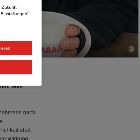
e Zukunft
-Einstellungen“
ieren
llen. Was
ernehmens nach
e
chkeit statt
ige Wirkung.