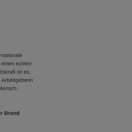
rnationale
i einen echten
skraft ist es,
 Arbeitgeberin
 Mensch
er Brand