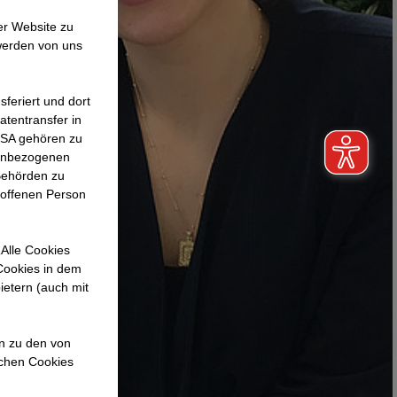
er Website zu
werden von uns
feriert und dort
atentransfer in
 USA gehören zu
nenbezogenen
Behörden zu
roffenen Person
Alle Cookies
 Cookies in dem
ietern (auch mit
en zu den von
ichen Cookies