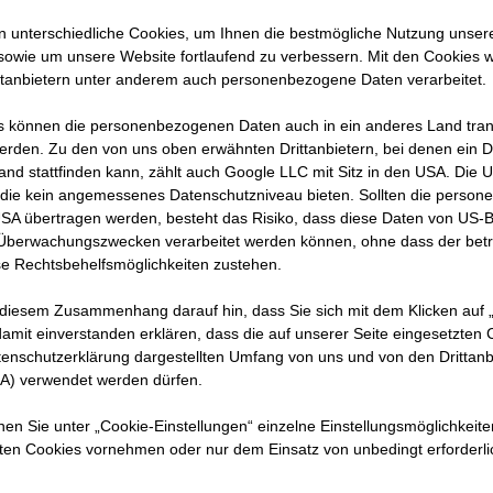
 unterschiedliche Cookies, um Ihnen die best­mögliche Nutzung unser
sowie um unsere Website fortlaufend zu verbessern. Mit den Cookies 
ttanbietern unter anderem auch personenbezogene Daten verarbeitet.
 können die personenbezogenen Daten auch in ein anderes Land trans
erden. Zu den von uns oben erwähnten Drittanbietern, bei denen ein D
and stattfinden kann, zählt auch Google LLC mit Sitz in den USA. Die
die kein angemessenes Datenschutzniveau bieten. Sollten die perso
USA übertragen werden, besteht das Risiko, dass diese Daten von US-
 Überwachungszwecken verarbeitet werden können, ohne dass der bet
e Rechtsbehelfsmöglichkeiten zustehen.
 diesem Zusammenhang darauf hin, dass Sie sich mit dem Klicken auf „
amit ein­ver­standen erklären, dass die auf unserer Seite eingesetzten
tenschutzerklärung dargestellten Umfang von uns und von den Drittanb
SA) verwendet werden dürfen.
nnen Sie unter „Cookie-Einstellungen“ einzelne Einstellungsmöglichkeit
ungen
ten Cookies vornehmen oder nur dem Einsatz von unbedingt erforderl