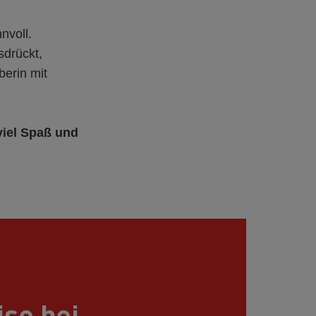
nvoll.
drückt,
berin mit
viel Spaß und
ise bei