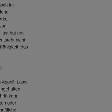
nsch im
edene
arke
 von
last but not
ntsteht nicht
 Fähigkeit, das
?
 Appell: Lasst
ngehalten,
hritt kann
zen oder
aftliche