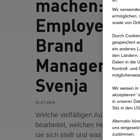
machen:
Wir verwenden
ermöglichen, 
Employer
sowie von Dri
Durch Cookies
Brand
gespeichert w
ein anderes L
den Ländern, 
Managerin
Daten in die 
Kontroll- und
möglicherweis
Svenja
Wir weisen in
akzeptieren“ d
in unserer Da
31.07.2025
Sitz in den U
Welche vielfältigen Aufgaben sie
Alternativ kö
bearbeitet, welchen Herausforder
uns eingesetz
sie sich stellt und was sie dabei
zustimmen.