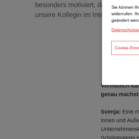
besonders motiviert, das erzählt e
Sie können Ihr
unsere Kollegin im Interview.
widerrufen. I
geändert wer
Datenschutze
Cookie-Eins
Vermutlich kan
genau machst
Svenja:
Eine m
Innen und Auße
Unternehmensku
Schönmalerei is