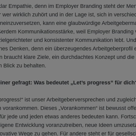
lar Empathie, denn im Employer Branding steht der Me
r wer wirklich zuhört und in der Lage ist, sich in verschi
ineinzuversetzen, kann eine glaubwürdige Arbeitgeberm
ßerdem Kommunikationsstärke, weil Employer Branding
zielgerichteter und konsistenter Kommunikation lebt. Und 
ches Denken, denn ein überzeugendes Arbeitgeberprofil e
rn braucht klare Ziele, ein durchdachtes Konzept und die
 Blick zu behalten.
ner gefragt: Was bedeutet „Let’s progress” für dich
 progress!“ ist unser Arbeitgeberversprechen und zugleich
 vorankommen. Dieses „Vorankommen“ ist bewusst offe
t für jede und jeden etwas anderes bedeuten kann. Fortsc
eigene Entwicklung voranzutreiben, neue Ideen umzuset
vative Wege zu gehen. Für andere steht er für gesellsch