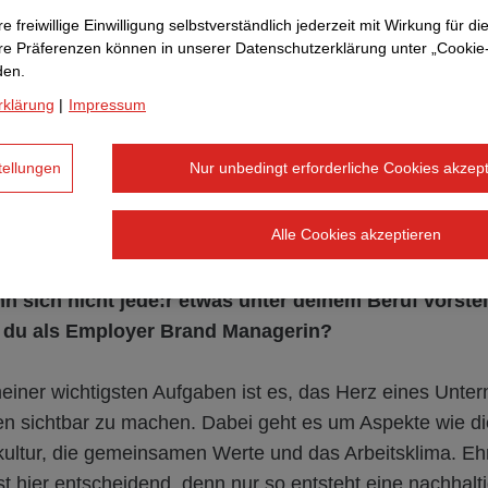
uch
e freiwillige Einwilligung selbstverständlich jederzeit mit Wirkung für di
hre Prä­fe­renzen können in unserer Datenschutzerklärung unter „Cookie
den.
rklärung
|
Impressum
tellungen
Nur unbedingt erforderliche Cookies akzept
Alle Cookies akzeptieren
n sich nicht jede:r etwas unter deinem Beruf vorste
 du als Employer Brand Managerin?
einer wichtigsten Aufgaben ist es, das Herz eines Unt
n sichtbar zu machen. Dabei geht es um Aspekte wie di
ltur, die gemeinsamen Werte und das Arbeitsklima. Ehrli
t hier entscheidend, denn nur so entsteht eine nachhalt