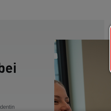
bei
udentin