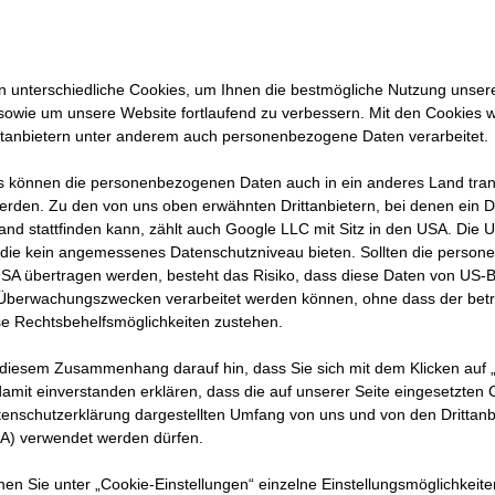
 Sie
enken
 unterschiedliche Cookies, um Ihnen die best­mögliche Nutzung unser
sowie um unsere Website fortlaufend zu verbessern. Mit den Cookies 
ren
ttanbietern unter anderem auch personenbezogene Daten verarbeitet.
 können die personenbezogenen Daten auch in ein anderes Land trans
erden. Zu den von uns oben erwähnten Drittanbietern, bei denen ein D
and stattfinden kann, zählt auch Google LLC mit Sitz in den USA. Die
die kein angemessenes Datenschutzniveau bieten. Sollten die perso
USA übertragen werden, besteht das Risiko, dass diese Daten von US-
 Überwachungszwecken verarbeitet werden können, ohne dass der bet
e Rechtsbehelfsmöglichkeiten zustehen.
 diesem Zusammenhang darauf hin, dass Sie sich mit dem Klicken auf „
amit ein­ver­standen erklären, dass die auf unserer Seite eingesetzten
 Online Medien Management in Stuttgart. Durch einen Fr
tenschutzerklärung dargestellten Umfang von uns und von den Drittanb
SA) verwendet werden dürfen.
eitet, ist sie auf STRABAG aufmerksam geworden. Und s
t! Wie es weiterging, erzählt sie selbst:
nnen Sie unter „Cookie-Einstellungen“ einzelne Einstellungsmöglichkeit