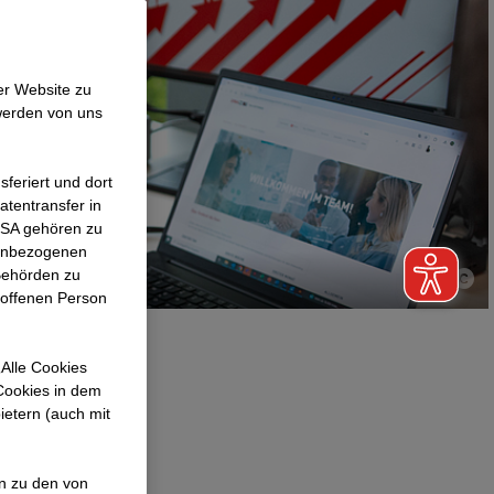
er Website zu
werden von uns
feriert und dort
atentransfer in
 USA gehören zu
nenbezogenen
Behörden zu
roffenen Person
Alle Cookies
 Cookies in dem
eund, der auch
ietern (auch mit
eitdem ist
en zu den von