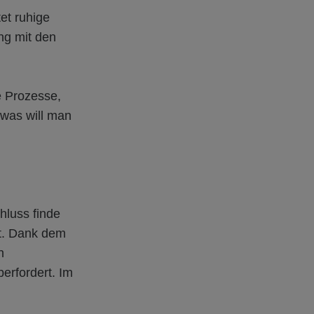
et ruhige
ng mit den
e Prozesse,
 was will man
hluss finde
gt. Dank dem
n
erfordert. Im