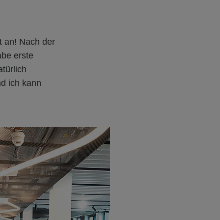
t an! Nach der
abe erste
türlich
nd ich kann