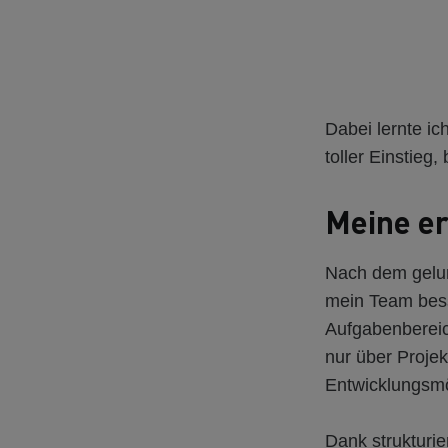
Dabei lernte i
toller Einstieg
Meine e
Nach dem gelun
mein Team bess
Aufgabenbereic
nur über Proje
Entwicklungsmög
Dank strukturie