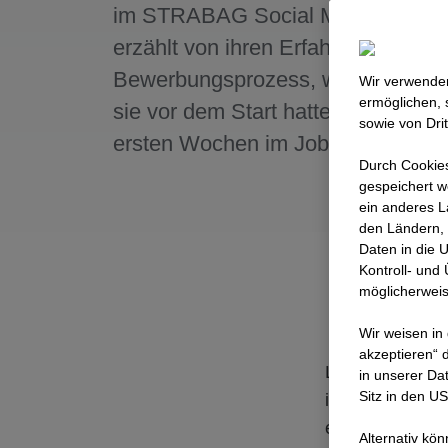
im STRABAG Social Media Team.
erzählt von ihren Erfahrungen im
Bewerbungsprozess, welche Bed
Wir verwenden
ermöglichen, 
sie vor dem Start hatte und von ih
sowie von Dri
ersten Wochen im Job.
Durch Cookies
gespeichert w
ein anderes L
den Ländern, 
Daten in die 
Kontroll- und
möglicherweis
Wir weisen in
akzeptieren“ d
Linda studiert
in unserer Da
Sitz in den U
im Konzern arb
einiges passier
Alternativ kö