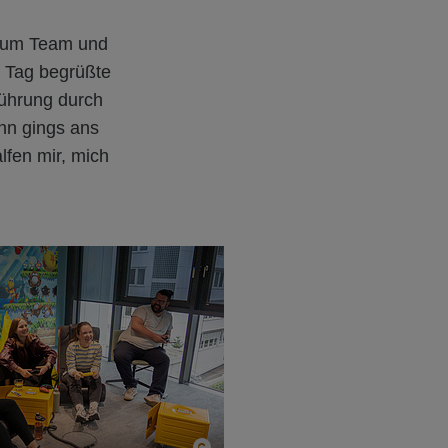
 zum Team und
n Tag begrüßte
Führung durch
nn gings ans
lfen mir, mich