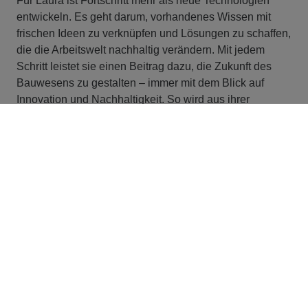
Für Laura ist Fortschritt mehr als neue Technologien
entwickeln. Es geht darum, vorhandenes Wissen mit
frischen Ideen zu verknüpfen und Lösungen zu schaffen,
die die Arbeitswelt nachhaltig verändern. Mit jedem
Schritt leistet sie einen Beitrag dazu, die Zukunft des
Bauwesens zu gestalten – immer mit dem Blick auf
Innovation und Nachhaltigkeit. So wird aus ihrer
täglichen Arbeit ein steter Prozess des Lernens,
Entwickelns und Mitgestaltens.