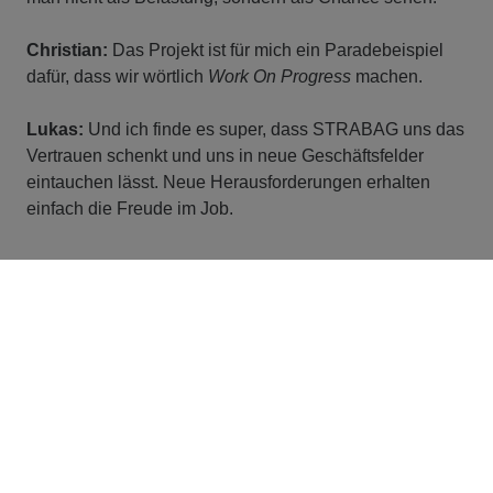
Christian:
Das Projekt ist für mich ein Paradebeispiel
dafür, dass wir wörtlich
Work On Progress
machen.
Lukas:
Und ich finde es super, dass STRABAG uns das
Vertrauen schenkt und uns in neue Geschäftsfelder
eintauchen lässt. Neue Herausforderungen erhalten
einfach die Freude im Job.