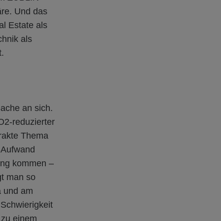
äre. Und das
l Estate als
hnik als
at.
Sache an sich.
O2-reduzierter
strakte Thema
n-Aufwand
zung kommen –
gt man so
a und am
 Schwierigkeit
h zu einem