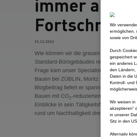
immer am
Fortschritt.
Wir verwenden
ermöglichen, 
sowie von Dri
15.12.2022
Durch Cookies
Wie können wir die grauen CO
-Emission
2
gespeichert w
Standard-Bürogebäudes reduzieren? Bei 
ein anderes L
Frage kam unser Specialist für Nachhalti
den Ländern, 
Daten in die 
Bauen bei ZÜBLIN, Moritz Reininger, ins S
Kontroll- und
Blogbeitrag liefert er spannende Hinterg
möglicherweis
Bauen mit CO
-reduziertem Beton und gib
2
Wir weisen in
Einblicke in sein Tätigkeitsfeld, bei dem si
akzeptieren“ d
rund um Nachhaltigkeit dreht.
in unserer Da
Sitz in den U
Alternativ kö