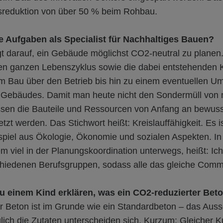
sreduktion von über 50 % beim Rohbau.
e Aufgaben als Specialist für Nachhaltiges Bauen?
gt darauf, ein Gebäude möglichst CO2-neutral zu planen.
den ganzen Lebenszyklus sowie die dabei entstehenden 
 Bau über den Betrieb bis hin zu einem eventuellen Um
 Gebäudes. Damit man heute nicht den Sondermüll von
ssen die Bauteile und Ressourcen von Anfang an bewuss
setzt werden. Das Stichwort heißt: Kreislauffähigkeit. Es 
iel aus Ökologie, Ökonomie und sozialen Aspekten. I
m viel in der Planungskoordination unterwegs, heißt: Ich
hiedenen Berufsgruppen, sodass alle das gleiche Comm
u einem Kind erklären, was ein CO2-reduzierter Beto
r Beton ist im Grunde wie ein Standardbeton – das Ausse
glich die Zutaten unterscheiden sich. Kurzum: Gleicher 