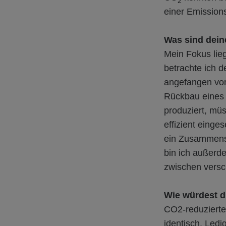
2
einer Emission
Was sind dein
Mein Fokus lie
betrachte ich 
angefangen vom
Rückbau eines
produziert, mü
effizient einge
ein Zusammensp
bin ich außerde
zwischen versc
Wie würdest d
CO2-reduzierte
identisch. Ledi