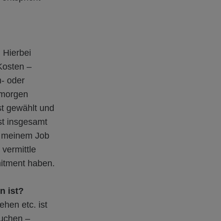
 Hierbei
Kosten –
- oder
 morgen
t gewählt und
ist insgesamt
n meinem Job
 vermittle
itment haben.
n ist?
hen etc. ist
Kuchen –