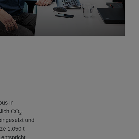
us in
ßlich CO
-
2
eingesetzt und
ze 1.050 t
entspricht