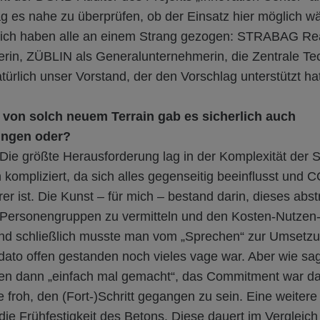
g es nahe zu überprüfen, ob der Einsatz hier möglich w
ßlich haben alle an einem Strang gezogen: STRABAG Rea
erin, ZÜBLIN als Generalunternehmerin, die Zentrale Tec
türlich unser Vorstand, der den Vorschlag unterstützt h
 von solch neuem Terrain gab es sicherlich auch
ungen oder?
 Die größte Herausforderung lag in der Komplexität der 
 kompliziert, da sich alles gegenseitig beeinflusst und C
er ist. Die Kunst – für mich – bestand darin, dieses ab
n Personengruppen zu vermitteln und den Kosten-Nutze
Und schließlich musste man vom „Sprechen“ zur Umset
dato offen gestanden noch vieles vage war. Aber wie sa
en dann „einfach mal gemacht“, das Commitment war d
 froh, den (Fort-)Schritt gegangen zu sein. Eine weitere
ie Frühfestigkeit des Betons. Diese dauert im Vergleic