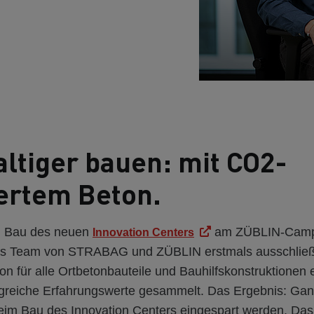
ltiger bauen: mit CO2-
ertem Beton.
m Bau des neuen
am ZÜBLIN-Camp
Innovation Centers
 das Team von STRABAG und ZÜBLIN erstmals ausschlie
on für alle Ortbetonbauteile und Bauhilfskonstruktionen 
reiche Erfahrungswerte gesammelt. Das Ergebnis: Gan
im Bau des Innovation Centers eingespart werden. Das 