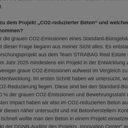
t.
zu dem Projekt „CO2-reduzierter Beton“ und welchen
rnommen?
ir die grauen CO2-Emissionen eines Standard-Bürogeb
t dieser Frage begann aus meiner Sicht alles. Es entsta
Forschungsprojekt aus dem Team STRABAG Real Estate
um Jahr 2025 mindestens ein Projekt in der Entwicklung
eniger graue CO2-Emissionen aufweist im Vergleich zu
tentwicklung. Im ersten Schritt haben wir untersucht, w
CO2-Reduzierung liegen. Diese sind bei den Standard-B
50 % der grauen CO2-Emissionen und Bewehrungsstahl m
ten Impact haben wir also im CO2-reduzierten Beton a
r diesen näher untersucht und mit Betonherstellern Kon
chnell wollte man den Beton in einem Projekt einsetzen
kt der DGNB-Auditor des Projekts „Innovation Center“ 