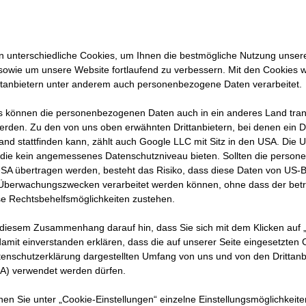
 unterschiedliche Cookies, um Ihnen die best­mögliche Nutzung unser
sowie um unsere Website fortlaufend zu verbessern. Mit den Cookies 
ttanbietern unter anderem auch personenbezogene Daten verarbeitet.
 können die personenbezogenen Daten auch in ein anderes Land trans
en eines
erden. Zu den von uns oben erwähnten Drittanbietern, bei denen ein D
dieser
and stattfinden kann, zählt auch Google LLC mit Sitz in den USA. Die
ges
die kein angemessenes Datenschutzniveau bieten. Sollten die perso
USA übertragen werden, besteht das Risiko, dass diese Daten von US-
piel. Im
 Überwachungszwecken verarbeitet werden können, ohne dass der bet
ründe zum
e Rechtsbehelfsmöglichkeiten zustehen.
t
 diesem Zusammenhang darauf hin, dass Sie sich mit dem Klicken auf „
ch alles
amit ein­ver­standen erklären, dass die auf unserer Seite eingesetzten
tenschutzerklärung dargestellten Umfang von uns und von den Drittanb
SA) verwendet werden dürfen.
nnen Sie unter „Cookie-Einstellungen“ einzelne Einstellungsmöglichkeit