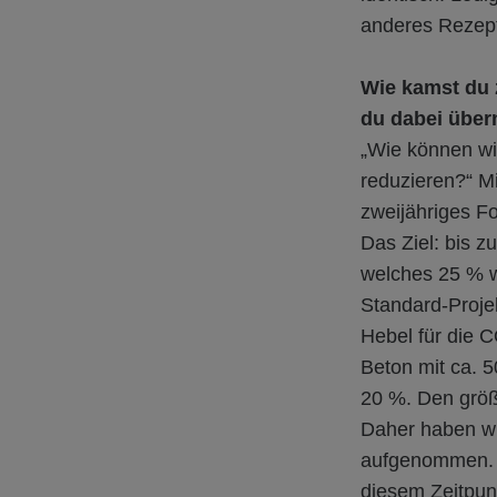
anderes Rezep
Wie kamst du 
du dabei übe
„Wie können w
reduzieren?“ Mi
zweijähriges 
Das Ziel: bis z
welches 25 % w
Standard-Projek
Hebel für die 
Beton mit ca. 
20 %. Den größ
Daher haben wi
aufgenommen. S
diesem Zeitpun