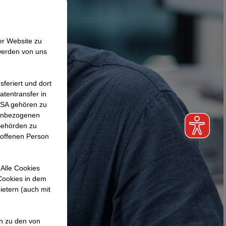
er Website zu
werden von uns
feriert und dort
atentransfer in
 USA gehören zu
nenbezogenen
Behörden zu
roffenen Person
Alle Cookies
 Cookies in dem
ietern (auch mit
en zu den von