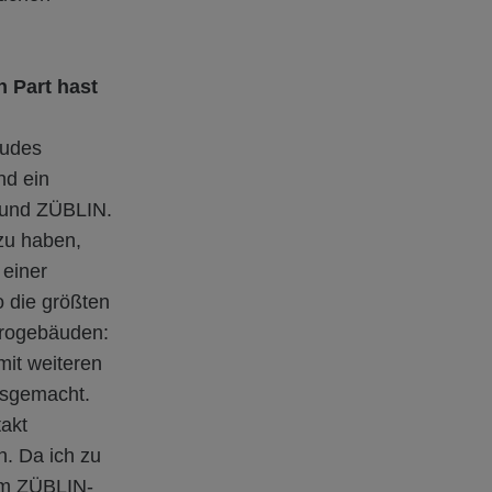
 Part hast
äudes
nd ein
 und ZÜBLIN.
 zu haben,
 einer
o die größten
ürogebäuden:
it weiteren
usgemacht.
takt
. Da ich zu
am ZÜBLIN-