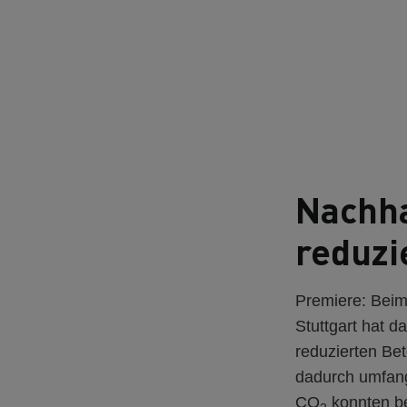
Nachha
reduzi
Premiere: Bei
Stuttgart hat
reduzierten Bet
dadurch umfang
CO
konnten be