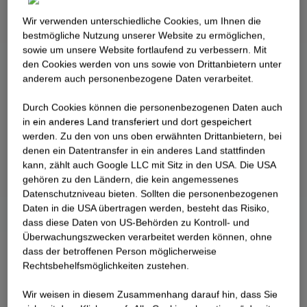
Gelände soll ein hochmodernes
Wir verwenden unterschiedliche Cookies, um Ihnen die
Kompetenzzentrum für Urban Mining und
best­mögliche Nutzung unserer Website zu ermöglichen,
Bauschuttaufbereitung entstehen, um zukünftig
sowie um unsere Website fortlaufend zu verbessern. Mit
ressourcenschonend und klimaneutral bauen zu
den Cookies werden von uns sowie von Drittanbietern unter
können.
anderem auch personenbezogene Daten verarbeitet.
Durch Cookies können die personenbezogenen Daten auch
in ein anderes Land transferiert und dort gespeichert
werden. Zu den von uns oben erwähnten Drittanbietern, bei
denen ein Datentransfer in ein anderes Land stattfinden
kann, zählt auch Google LLC mit Sitz in den USA. Die USA
gehören zu den Ländern, die kein angemessenes
Datenschutzniveau bieten. Sollten die personenbezogenen
Daten in die USA übertragen werden, besteht das Risiko,
dass diese Daten von US-Behörden zu Kontroll- und
Überwachungszwecken verarbeitet werden können, ohne
dass der betroffenen Person möglicherweise
Rechtsbehelfsmöglichkeiten zustehen.
Wir weisen in diesem Zusammenhang darauf hin, dass Sie