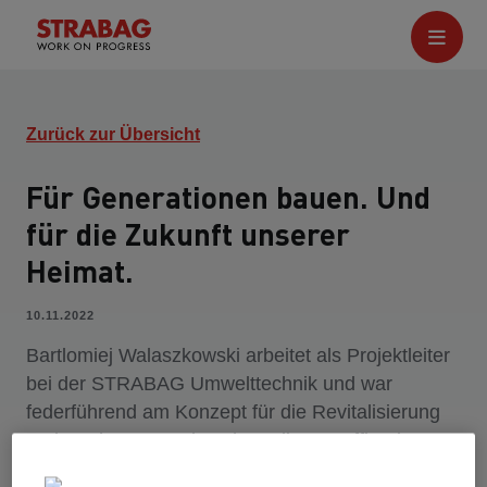
Zurück zur Übersicht
Für Generationen bauen. Und
für die Zukunft unserer
Heimat.
10.11.2022
Bartlomiej Walaszkowski arbeitet als Projektleiter
bei der STRABAG Umwelttechnik und war
federführend am Konzept für die Revitalisierung
und Nachnutzung des ehemaligen Raffinerie-
Tanklagers am Bremer Ölhafen beteiligt. Auf dem