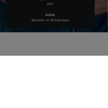
darf.
Julian
Bauleiter im Brückenbau
Zurück zu Menschen bei STRABAG
Julian, Bauleiter im
Brückenbau bei STRABAG
Wie Julians Arbeitsalltag als Bauleiter aussieht
und was den Brückenbau für ihn so besonders