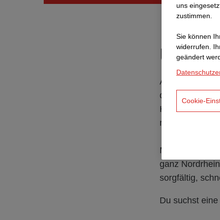
uns eingesetz
zustimmen.
Sie können Ihr
Über u
widerrufen. I
geändert wer
Datenschutze
Als einer der 
darauf, die Inf
Cookie-Eins
Hauptverkehrsa
moderne Verkeh
Mit unserem ho
ganz Nordrhein
sorgfältig, schn
Du suchst eine