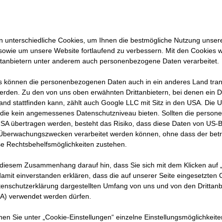
 unterschiedliche Cookies, um Ihnen die best­mögliche Nutzung unser
sowie um unsere Website fortlaufend zu verbessern. Mit den Cookies 
ttanbietern unter anderem auch personenbezogene Daten verarbeitet.
 können die personenbezogenen Daten auch in ein anderes Land trans
erden. Zu den von uns oben erwähnten Drittanbietern, bei denen ein D
and stattfinden kann, zählt auch Google LLC mit Sitz in den USA. Die
die kein angemessenes Datenschutzniveau bieten. Sollten die perso
USA übertragen werden, besteht das Risiko, dass diese Daten von US-
 Überwachungszwecken verarbeitet werden können, ohne dass der bet
e Rechtsbehelfsmöglichkeiten zustehen.
 diesem Zusammenhang darauf hin, dass Sie sich mit dem Klicken auf „
Jobs in der Direktion NRW
amit ein­ver­standen erklären, dass die auf unserer Seite eingesetzten
tenschutzerklärung dargestellten Umfang von uns und von den Drittanb
SA) verwendet werden dürfen.
nnen Sie unter „Cookie-Einstellungen“ einzelne Einstellungsmöglichkeit