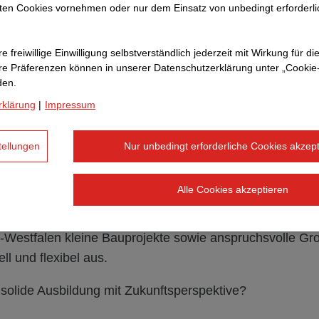
ten Cookies vornehmen oder nur dem Einsatz von unbedingt erforderl
e freiwillige Einwilligung selbstverständlich jederzeit mit Wirkung für di
ns
hre Prä­fe­renzen können in unserer Datenschutzerklärung unter „Cookie
den.
rklärung
|
Impressum
führenden Verkehrswegebauer in Nordrhein-Westfalen sind
rastruktur unserer Region seit 100 Jahren, mitzugestalten
tellungen
Nur unbedingt erforderliche Cookies akzept
dern, Autobahnen oder Landstraßen - unsere Projekte 
rsnetz und tragen zur Mobilität von morgen bei.
Alle Cookies akzeptieren
chqualifizierten Team, einem modernen Maschinenpark f
-Westfalen kleine Bauprojekte sowie anspruchsvolle Gr
ell und flexibel aus.
 solide Ausbildung mit Zukunftsperspektive?