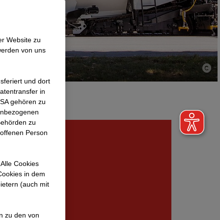
er Website zu
werden von uns
feriert und dort
atentransfer in
 USA gehören zu
nenbezogenen
Behörden zu
roffenen Person
Alle Cookies
 Cookies in dem
ietern (auch mit
en zu den von