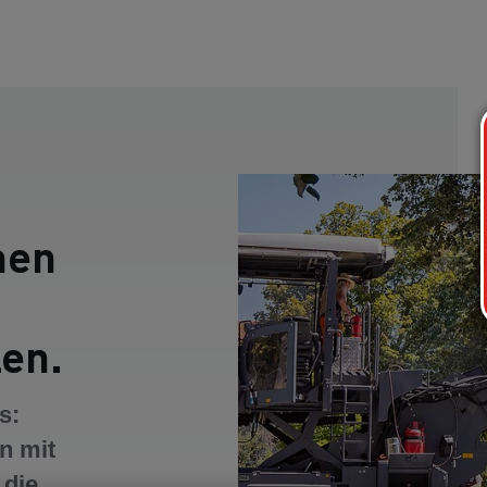
men
en.
s:
n mit
 die