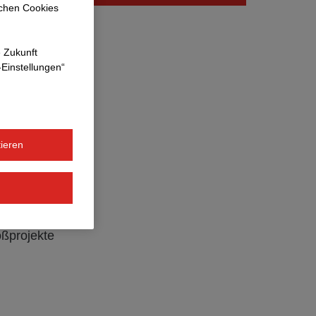
ichen Cookies
e Zukunft
-Einstellungen“
 wir stolz
. Ob
ieren
prägen das
ühren wir in
oßprojekte