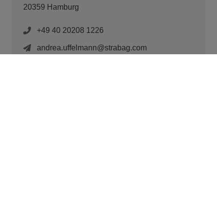
20359 Hamburg
+49 40 20208 1226
andrea.uffelmann@strabag.com
Bau mit uns die Zukunft.
Bewirb dich jetzt und werde Teil des
Fortschritts. Let's progress!
Finde deinen Job