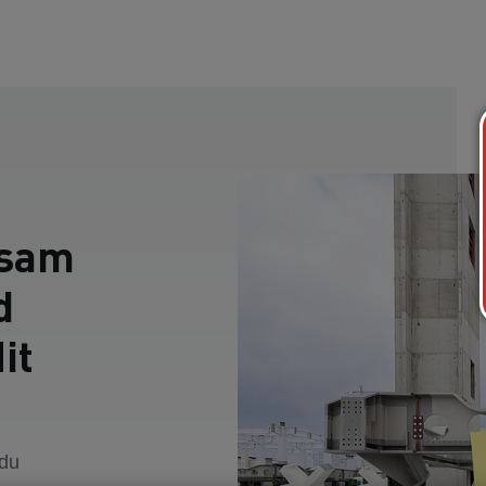
nsam
d
it
 du