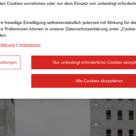
ten Cookies vornehmen oder nur dem Einsatz von unbedingt erforderl
weig, Halle, Hannover oder Magdeburg: Hinter jedem Pr
e freiwillige Einwilligung selbstverständlich jederzeit mit Wirkung für di
h aufeinander verlassen, die Verantwortung übernehmen
hre Prä­fe­renzen können in unserer Datenschutzerklärung unter „Cookie
den.
roße Aufgaben nur gemeinsam gelingen.
rklärung
|
Impressum
tellungen
Nur unbedingt erforderliche Cookies akzept
Alle Cookies akzeptieren