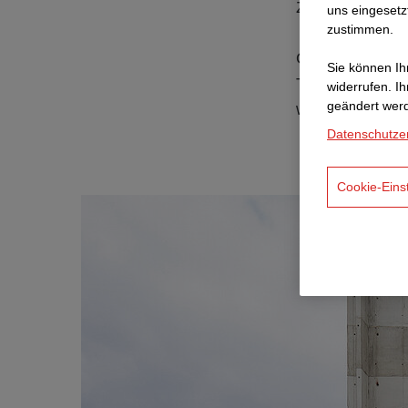
Zukunft. ​
uns eingesetz
zustimmen.
Ob in Braunsch
Sie können Ihr
Teams, die sic
widerrufen. I
geändert wer
wissen, dass g
Datenschutze
Cookie-Eins