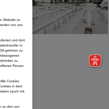
er Website zu
werden von uns
feriert und dort
atentransfer in
 USA gehören zu
nenbezogenen
ienetze,
Behörden zu
roffenen Person
nd mehr als
orten
Alle Cookies
 Cookies in dem
 im Jahr.
ietern (auch mit
onen, für die
en zu den von