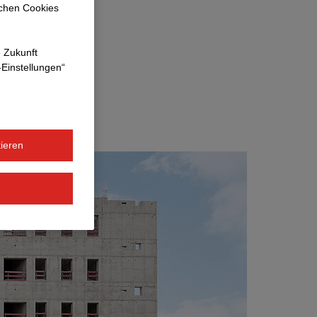
ichen Cookies
ojekt stehen
e Zukunft
 und die
-Einstellungen“
ieren