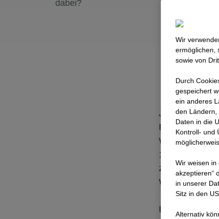
dabei?
Wir verwenden
ermöglichen, 
sowie von Dri
Durch Cookies
gespeichert w
ein anderes L
den Ländern, 
Jeden Tag lass
Daten in die 
Brücken, Hoch
Kontroll- und
Wir sind die S
möglicherweis
1.300 Kollegin
Wir weisen in
zusammen anpa
akzeptieren“ d
Was uns verbind
in unserer Da
Sitz in den U
Es ist das geme
Alternativ kö