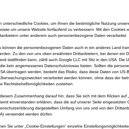
 unterschiedliche Cookies, um Ihnen die best­mögliche Nutzung unser
sowie um unsere Website fortlaufend zu verbessern. Mit den Cookies 
ttanbietern unter anderem auch personenbezogene Daten verarbeitet.
 können die personenbezogenen Daten auch in ein anderes Land trans
erden. Zu den von uns oben erwähnten Drittanbietern, bei denen ein D
and stattfinden kann, zählt auch Google LLC mit Sitz in den USA. Die
die kein angemessenes Datenschutzniveau bieten. Sollten die perso
en wir Bauwerke entstehen, die bleiben: Straßen, Energ
USA übertragen werden, besteht das Risiko, dass diese Daten von US-
bauten.
 Überwachungszwecken verarbeitet werden können, ohne dass der bet
TRABAG AG, Direktion Niedersachsen/Sachsen-Anhalt u
e Rechtsbehelfsmöglichkeiten zustehen.
nen und Kollegen aus rund 30 Nationen, die an 14 Stand
 diesem Zusammenhang darauf hin, dass Sie sich mit dem Klicken auf „
cken und voranbringen.
amit ein­ver­standen erklären, dass die auf unserer Seite eingesetzten
et, ist mehr als nur die Arbeit an über 600 Bauprojekten
tenschutzerklärung dargestellten Umfang von uns und von den Drittanb
SA) verwendet werden dürfen.
insame Ziel, etwas zu schaffen – für Menschen, für Regi
nnen Sie unter „Cookie-Einstellungen“ einzelne Einstellungsmöglichkeit