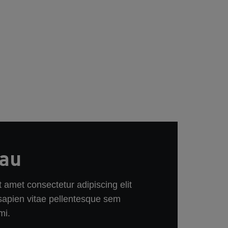
au
 amet consectetur adipiscing elit
sapien vitae pellentesque sem
mi.