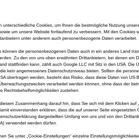
jekte
er, wie
tung
 unterschiedliche Cookies, um Ihnen die best­mögliche Nutzung unser
sowie um unsere Website fortlaufend zu verbessern. Mit den Cookies 
 haben,
ttanbietern unter anderem auch personenbezogene Daten verarbeitet.
 können die personenbezogenen Daten auch in ein anderes Land trans
erden. Zu den von uns oben erwähnten Drittanbietern, bei denen ein D
and stattfinden kann, zählt auch Google LLC mit Sitz in den USA. Die
die kein angemessenes Datenschutzniveau bieten. Sollten die perso
USA übertragen werden, besteht das Risiko, dass diese Daten von US-
 Überwachungszwecken verarbeitet werden können, ohne dass der bet
e Rechtsbehelfsmöglichkeiten zustehen.
 diesem Zusammenhang darauf hin, dass Sie sich mit dem Klicken auf „
amit ein­ver­standen erklären, dass die auf unserer Seite eingesetzten
h mal kurz vor: Wer bist du und was genau machst du
tenschutzerklärung dargestellten Umfang von uns und von den Drittanb
SA) verwendet werden dürfen.
nnen Sie unter „Cookie-Einstellungen“ einzelne Einstellungsmöglichkeit