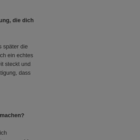
ng, die dich
 später die
ich ein echtes
it steckt und
ätigung, dass
u machen?
ich