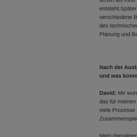
schon als Kind
entsteht.Späte
verschiedene B
des technische
Planung und Ba
Nach der Ausb
und was konnt
David:
Mir wurd
das für meinen 
viele Prozesse 
Zusammenspiel
Mein damaliger 