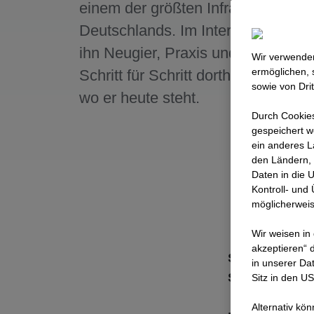
einem der größten Infrastrukturpro
Deutschlands. Im Interview erzählt 
ihn Neugier, Praxis und Verantwor
Wir verwenden
ermöglichen, 
Schritt für Schritt dorthin gebracht
sowie von Dri
wo er heute steht.
Durch Cookies
gespeichert w
ein anderes L
den Ländern, 
Daten in die 
Kontroll- und
möglicherweis
Wir weisen in
akzeptieren“ d
Stell dich doc
in unserer Da
SuedLink?
Sitz in den U
Alternativ kö