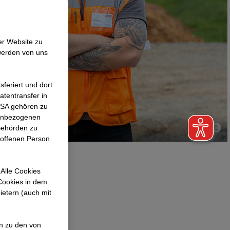
er Website zu
werden von uns
feriert und dort
atentransfer in
 USA gehören zu
nenbezogenen
Behörden zu
roffenen Person
Alle Cookies
 Cookies in dem
 aktuell bei
ietern (auch mit
en zu den von