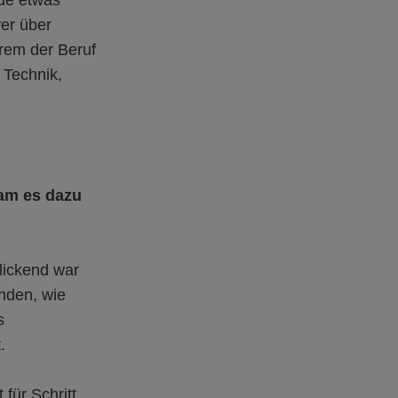
nde etwas
ver über
erem der Beruf
 Technik,
kam es dazu
lickend war
anden, wie
s
.
 für Schritt