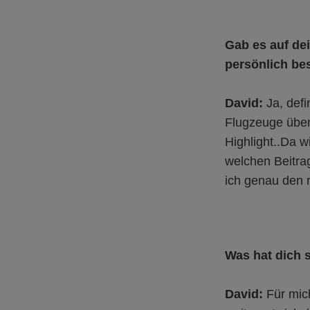
Gab es auf de
persönlich be
David:
Ja, defi
Flugzeuge über 
Highlight..Da w
welchen Beitrag
ich genau den r
Was hat dich s
David:
Für mich