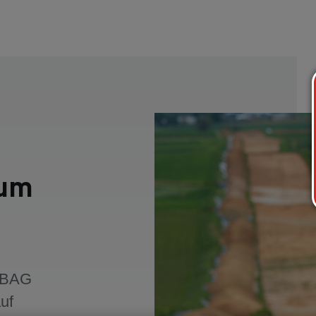
zum
RABAG
uf