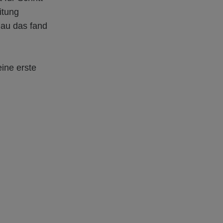
itung
nau das fand
ine erste